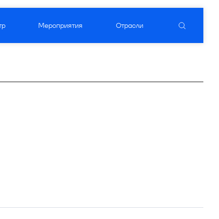
тр
Мероприятия
Отрасли
уктовый вендор
ого ПО