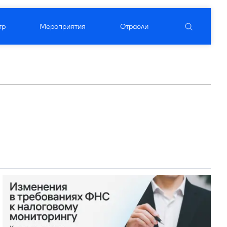
тр
Мероприятия
Отрасли
уктовый вендор
ого ПО