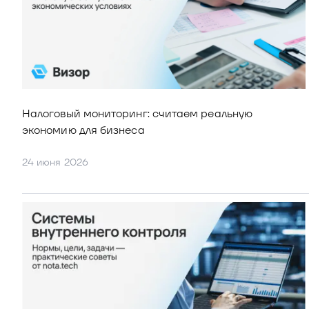
Видео и аудио
Кейсы клиентов
Документы
Калькулятор выгоды
Новости и публикации
Пилотный проект
Налоговый мониторинг: считаем реальную 
Документы
экономию для бизнеса
24 июня 2026