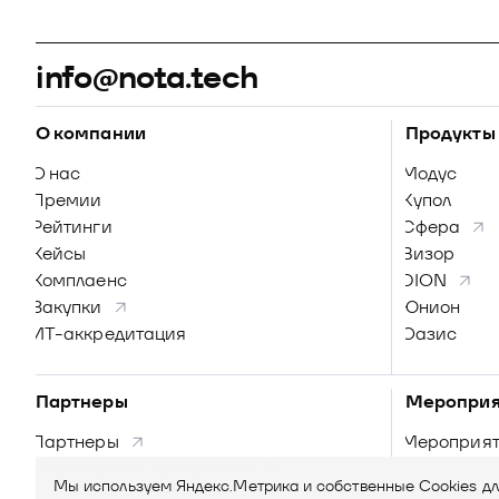
info@nota.tech
О компании
Продукты
О нас
Модус
Премии
Купол
Рейтинги
Сфера
Кейсы
Визор
Комплаенс
DION
Закупки
Юнион
ИТ-аккредитация
Оазис
Партнеры
Мероприя
Партнеры
Мероприя
Партнерская программа
Мы используем Яндекс.Метрика и собственные Сookies д