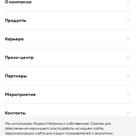
О компании
О нас
Премии
Продукты
Рейтинги
Кейсы
Модус
Комплаенс
Купол
Карьера
Закупки
Сфера
ИТ-аккредитация
Визор
Вакансии
DION
Бенефиты
Пресс-центр
Юнион
Начало карьеры
Оазис
Новости
Публикации
Партнеры
Пресс-кит
Фотоальбомы
Партнеры
Партнерская программа
Мероприятия
Мероприятия
Контакты
Связаться с нами
Мы используем Яндекс.Метрика и собственные Сookies для
обеспечения наилучшего опыта работы на нашем сайте,
Информация
персонализации сайта для наших пользователей и аналитики.