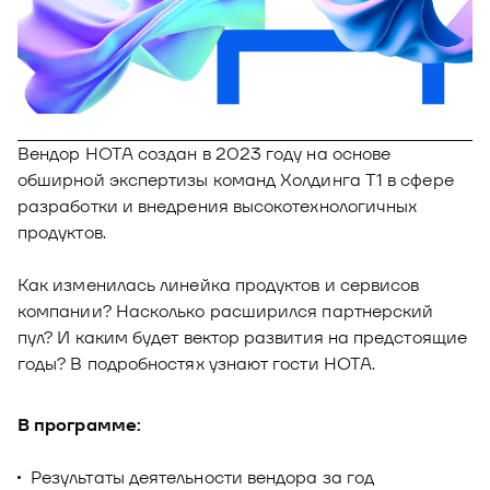
Новости
Юнион - решение для автоматизации
Блог
рекрутмента
Видео и аудио
О решении
Оазис - платформа для автоматизации
управления рисками
Документы
Вендор НОТА создан в 2023 году на основе
Кейсы клиентов
обширной экспертизы команд Холдинга Т1 в сфере
Калькулятор выгоды
разработки и внедрения высокотехнологичных
продуктов.
Новости и публикации
Как изменилась линейка продуктов и сервисов
Пилотный проект
компании? Насколько расширился партнерский
Документы
пул? И каким будет вектор развития на предстоящие
годы? В подробностях узнают гости НОТА.
В программе:
Результаты деятельности вендора за год