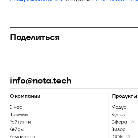
Поделиться
info@nota.tech
О компании
Продукты
О нас
Модус
Премии
Купол
Рейтинги
Сфера
Кейсы
Визор
Комплаенс
DION