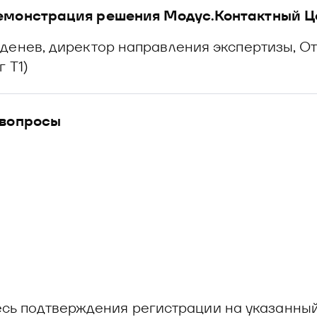
емонстрация решения Модус.Контактный Це
денев, директор направления экспертизы, О
 Т1)
 вопросы
есь подтверждения регистрации на указанны