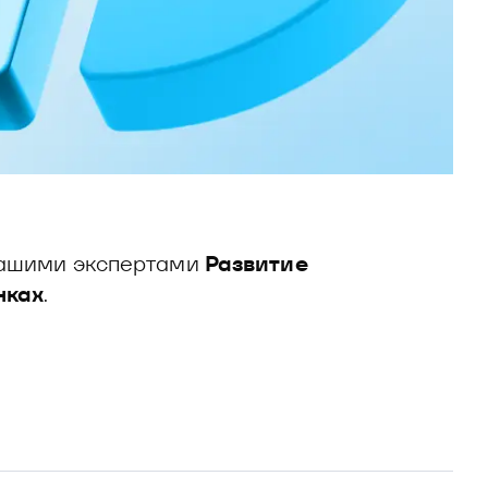
 нашими экспертами
Развитие
нках
.