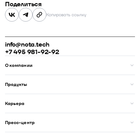
Поделиться
Копировать ссылку
info@nota.tech
+7 495 981-92-92
О компании
О нас
Премии
Продукты
Рейтинги
Кейсы
Модус
Комплаенс
Купол
Карьера
Закупки
Сфера
ИТ-аккредитация
Визор
Вакансии
DION
Бенефиты
Пресс-центр
Юнион
Начало карьеры
Оазис
Новости
Публикации