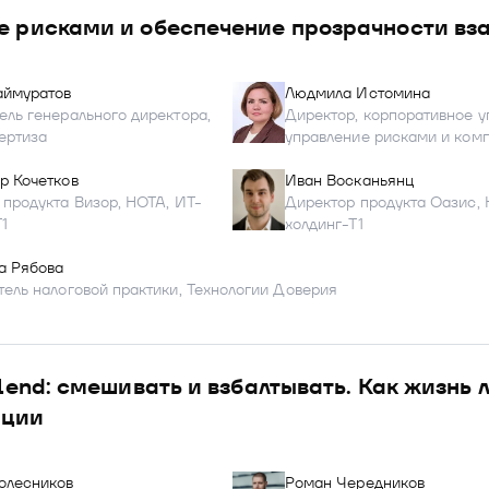
е рисками и обеспечение прозрачности вза
аймуратов
Людмила Истомина
ель генерального директора,
Директор, корпоративное у
ертиза
управление рисками и комп
р Кочетков
Иван Восканьянц
 продукта Визор, НОТА, ИТ-
Директор продукта Оазис, 
1
холдинг-Т1
а Рябова
тель налоговой практики, Технологии Доверия
blend: смешивать и взбалтывать. Как жизнь
ации
олесников
Роман Чередников