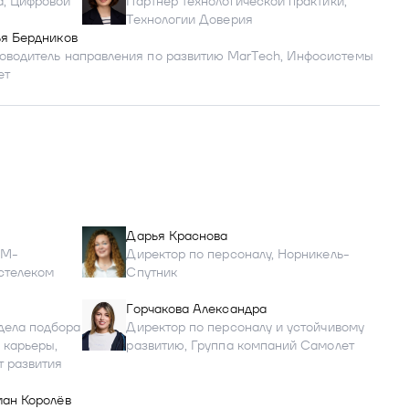
а, Цифровой
Партнер технологической практики,
Технологии Доверия
я Бердников
оводитель направления по развитию MarTech, Инфосистемы
ет
Дарья Краснова
RM-
Директор по персоналу, Норникель-
остелеком
Спутник
Горчакова Александра
дела подбора
Директор по персоналу и устойчивому
 карьеры,
развитию, Группа компаний Самолет
т развития
ан Королёв