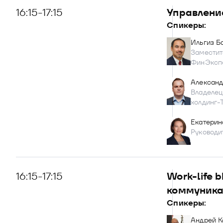
16:15-17:15
Управлени
Спикеры:
Ильгиз Б
Заместит
ФинЭксп
Александ
Владелец
холдинг-Т
Екатерин
Руководи
16:15-17:15
Work-life 
коммуник
Спикеры:
Андрей К