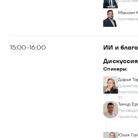
Отраслев
Максим К
Коммерче
15:00-16:00
ИИ и благо
Диcкуссия
Спикеры:
Дарья Та
Директор
благопол
Т1
Тимур Ер
Руководи
проектов
Юлия Гал