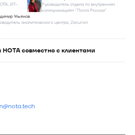
ОТА, ИТ-
Руководитель отдела по внутренним
коммуникациям "Почта России"
димир Ульянов
оводитель аналитического центра, Zecurion
й НОТА совместно с клиентами
n@nota.tech