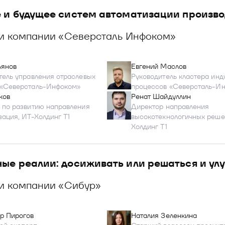
 и будущее систем автоматизации производ
ии компании «Северсталь Инфоком»
ьянов
Евгений Маслов
тель управления отраслевых
Руководитель кластера инд
«Северсталь-Инфоком»
процессов «Северсталь-И
ков
Ренат Шайдуллин
 по развитию направления
Директор направления
зация, ИТ-Холдинг T1
высокотехнологичных реше
Холдинг T1
ые реалии: досиживать или решаться и ул
и компании «Сибур»
р Пирогов
Наталия Зеленкина