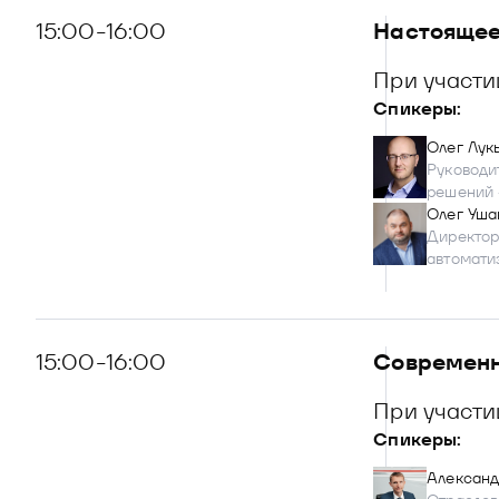
15:00-16:00
Настоящее
При участ
Спикеры:
Олег Лук
Руководи
решений 
Олег Уша
Директор
автомати
15:00-16:00
Современн
При участи
Спикеры:
Александ