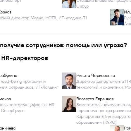
ой эксперт
Старший владелец продукт
Сибур
озлов
Иль
ский директор Модус, НОТА, ИТ-холдинг-Т1
Рук
Дж
получие сотрудников: помощь или угроза?
 HR-директоров
рабукина
Никита Черкасенко
 well-being программ и
Директор департамента H
учия сотрудников, ИТ-Холдинг
технологий и аналитики, Р
маков
Виолетта Еврецкая
тель портфеля цифровых HR-
Заместитель начальника от
, СеверГрупп
персонала центра развития
Корпоративный университе
образования (КУРО)
аничева
Ром