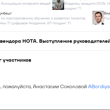
 Ассоциации интернета вещей
Владелец продукта DION, Н
холдинг Т1
умбешт
Вла
 по корпоративному обучению и развитию талантов,
Рук
тель Т1 Цифровая Академия, ИТ-Холдинг Т1
 вендора НОТА. Выступление руководителе
г участников
, пожалуйста, Анастасии Соколовой
ABordiya