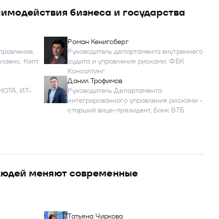
имодействия бизнеса и государства
Роман Кенигсберг
правление,
Руководитель департамента внутреннего
лаенс, Кэпт
аудита и управления рисками, ФБК
Консалтинг
Данил Трофимов
НОТА, ИТ-
Руководитель Департамента
интегрированного управления рисками -
старший вице-президент, Банк ВТБ
 людей меняют современные
Татьяна Чиркова