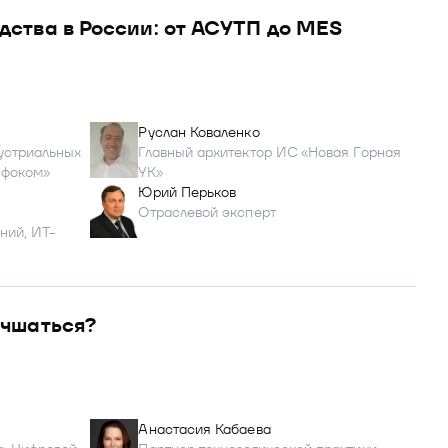
ства в России: от АСУТП до MES
Руслан Коваленко
устриальных
Главный архитектор ИС «Новая Горная
нфоком»
УК»
Юрий Перьков
Отраслевой эксперт
ний, ИТ-
учшаться?
Анастасия Кабаева