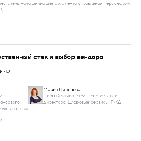
еститель начальника Департамента управления персоналом,
Д
ественный стек и выбор вендора
ия»
Мария Пименова
м
Первый заместитель генерального
нансового
директора, Цифровые сервисы, РЖД
овые решения
К