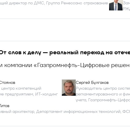
щий директор по ДМС, Группа Ренессанс страхование
Зам
РЖ
От слов к делу — реальный переход на отеч
ии компании «Газпромнефть-Цифровые решен
Стоянов
Сергей Булгаков
 центра компетенций
Руководитель центра систе
ие предприятием, ИТ-холдинг
регламентированного и фи
учета, Газпромнефть-Цифр
Титов
ивный архитектор, Департамент информационных технологий, ФС