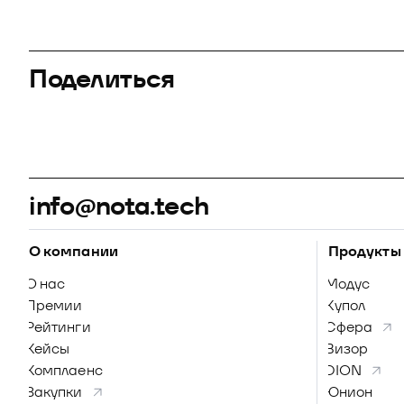
Поделиться
info@nota.tech
О компании
Продукты
О нас
Модус
Премии
Купол
Рейтинги
Сфера
Кейсы
Визор
Комплаенс
DION
Закупки
Юнион