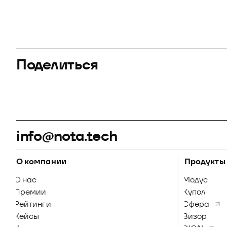
Поделиться
info@nota.tech
О компании
Продукты
О нас
Модус
Премии
Купол
Рейтинги
Сфера
Кейсы
Визор