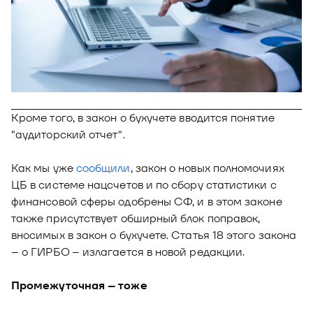
Новости
Юнион - решение для автоматизации
Блог
рекрутмента
Видео и аудио
О решении
Оазис - платформа для автоматизации
управления рисками
Документы
Кейсы клиентов
Кроме того, в закон о бухучете вводится понятие
Калькулятор выгоды
"аудиторский отчет".
Новости и публикации
Как мы уже
сообщили
, закон о новых полномочиях
Пилотный проект
ЦБ в системе нацсчетов и по сбору статистики с
финансовой сферы одобрены СФ, и в этом законе
Документы
также присутствует обширный блок поправок,
вносимых в закон о бухучете. Статья 18 этого закона
– о ГИРБО – излагается в новой редакции.
Промежуточная – тоже