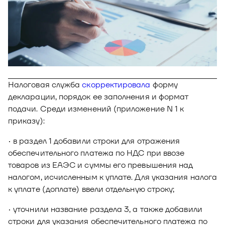
Новости
Юнион - решение для автоматизации
Блог
рекрутмента
Видео и аудио
О решении
Оазис - платформа для автоматизации
управления рисками
Документы
Кейсы клиентов
Налоговая служба
скорректировала
форму
Калькулятор выгоды
декларации, порядок ее заполнения и формат
подачи. Среди изменений (приложение N 1 к
Новости и публикации
приказу):
Пилотный проект
• в раздел 1 добавили строки для отражения
Документы
обеспечительного платежа по НДС при ввозе
товаров из ЕАЭС и суммы его превышения над
налогом, исчисленным к уплате. Для указания налога
к уплате (доплате) ввели отдельную строку;
• уточнили название раздела 3, а также добавили
строки для указания обеспечительного платежа по