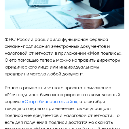
Новости
Юнион - решение для автоматизации
Блог
рекрутмента
Видео и аудио
О решении
Оазис - платформа для автоматизации
управления рисками
Документы
ФНС России расширила функционал сервиса
Кейсы клиентов
онлайн-подписания электронных документов и
Калькулятор выгоды
налоговой отчетности в приложении «Моя подпись».
С его помощью теперь можно направить директору
Новости и публикации
юридического лица или индивидуальному
предпринимателю любой документ.
Пилотный проект
Документы
Ранее в рамках пилотного проекта приложение
«Моя подпись» было интегрировано в комплексный
сервис
«Старт бизнеса онлайн»
, а с октября
текущего года его применение также упрощает
подписание документов и налоговой отчетности. То
есть для получения подписи достаточно скачать