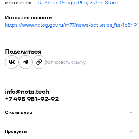
магазинах —
RuStore
,
Google Play
и
App Store
.
Источник новости:
https://www.nalog.gov.ru/rn77/news/activities_fts/16549
Поделиться
Копировать ссылку
info@nota.tech
+7 495 981-92-92
О компании
О нас
Премии
Продукты
Рейтинги