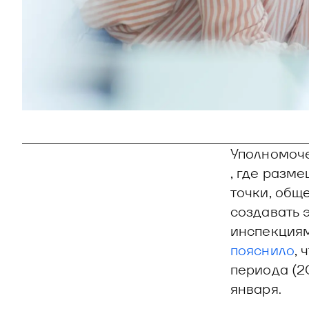
Уполномоч
, где разм
точки, общ
создавать 
инспекция
пояснило
, 
периода (2
января.