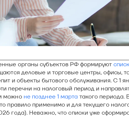
енные органы субъектов РФ формируют
спис
ещаются деловые и торговые центры, офисы, т
епит и объекты бытового обслуживания. С 1 я
эти перечни на налоговый период и направлят
м можно
не позднее 1 марта
такого периода. 
что правило применимо и для текущего налог
026 года). Неважно, что списки уже сформиро