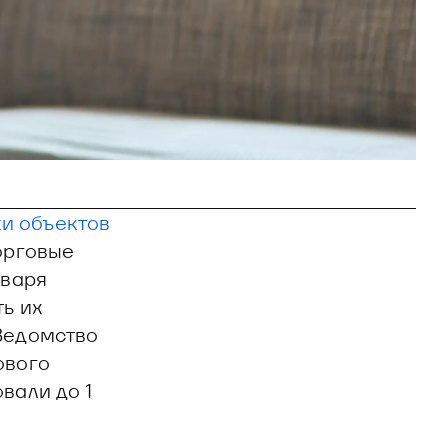
ки объектов
орговые
нваря
ь их
Ведомство
ового
вали до 1