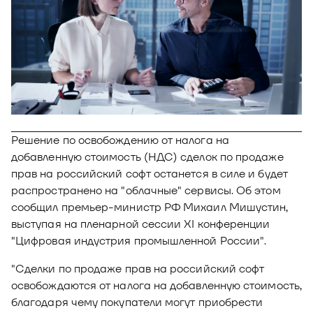
Новости
Юнион - решение для автоматизации
Блог
рекрутмента
Видео и аудио
О решении
Оазис - платформа для автоматизации
управления рисками
Документы
Кейсы клиентов
Калькулятор выгоды
Решение по освобождению от налога на
Новости и публикации
добавленную стоимость (НДС) сделок по продаже
прав на российский софт останется в силе и будет
Пилотный проект
распространено на "облачные" сервисы. Об этом
сообщил премьер-министр РФ Михаил Мишустин,
Документы
выступая на пленарной сессии XI конференции
"Цифровая индустрия промышленной России".
"Сделки по продаже прав на российский софт
освобождаются от налога на добавленную стоимость,
благодаря чему покупатели могут приобрести