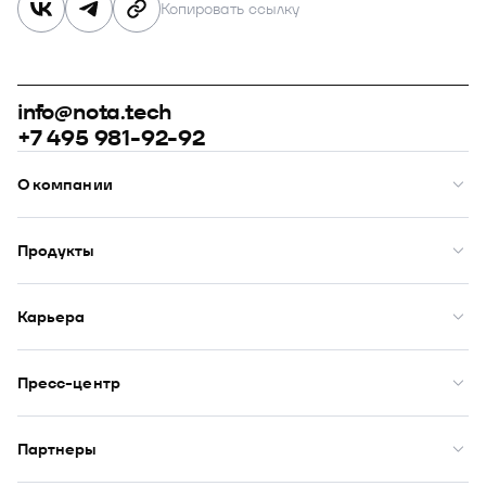
Копировать ссылку
info@nota.tech
+7 495 981-92-92
О компании
О нас
Премии
Продукты
Рейтинги
Кейсы
Модус
Комплаенс
Купол
Карьера
Закупки
Сфера
ИТ-аккредитация
Визор
Вакансии
DION
Бенефиты
Пресс-центр
Юнион
Начало карьеры
Оазис
Новости
Публикации
Партнеры
Пресс-кит
Фотоальбомы
Партнеры