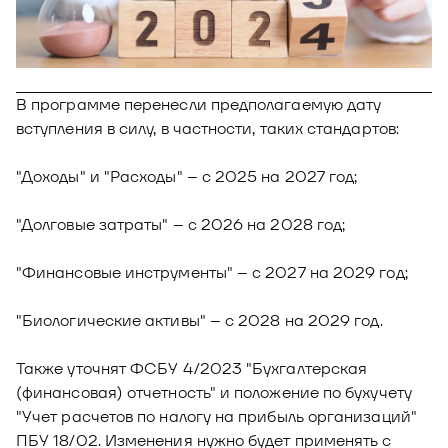
Новости
Юнион - решение для автоматизации
Блог
рекрутмента
Видео и аудио
О решении
Оазис - платформа для автоматизации
В программе перенесли предполагаемую дату
управления рисками
вступления в силу, в частности, таких стандартов:
Документы
Кейсы клиентов
"Доходы" и "Расходы" – с 2025 на 2027 год;
Калькулятор выгоды
Новости и публикации
"Долговые затраты" – с 2026 на 2028 год;
Пилотный проект
"Финансовые инструменты" – с 2027 на 2029 год;
Документы
"Биологические активы" – с 2028 на 2029 год.
Также уточнят ФСБУ 4/2023 "Бухгалтерская
(финансовая) отчетность" и положение по бухучету
"Учет расчетов по налогу на прибыль организаций"
ПБУ 18/02. Изменения нужно будет применять с