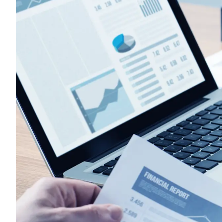
Блог
О решении
Оазис - платформа для автоматизации
Видео и аудио
Кейсы клиентов
Документы
Калькулятор выгоды
Новости и публикации
Пилотный проект
Документы