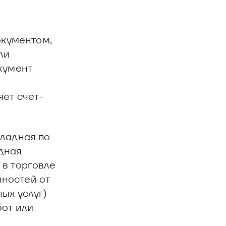
кументом,
ли
кумент
ет счет-
кладная по
дная
 в торговле
ностей от
ых услуг)
бот или