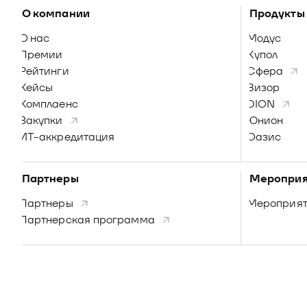
О компании
Продукты
О нас
Модус
Премии
Купол
Рейтинги
Сфера
Кейсы
Визор
Комплаенс
DION
Закупки
Юнион
ИТ-аккредитация
Оазис
Партнеры
Мероприя
Партнеры
Мероприя
Партнерская программа