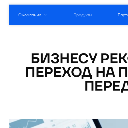
О компании
Продукты
Парт
О компании
Подробнее о компании
Продукты
Партнеры
Пресс-центр
О нас
Модус - платформа для автоматизации бизнес-п
Продукты
Новости
О нас
Продукты
Комплаенc
Купол - продукты и услуги в области информаци
Партнерская программа
Публикации
БИЗНЕСУ РЕК
Комплаенc
Модус - платформа для автоматизации
Партнеры
Кейсы
Сфера - готовые решения для автоматизации ра
Стать партнером
Пресс-кит
ПЕРЕХОД НА 
Кейсы
Модус.Взыскание
Купол - продукты и услуги в области 
Пресс-центр
Продукты
Рейтинги
Визор - решение для перехода в налоговый мони
Документы
Фотоальбомы
Премии
DION - платформа корпоративных коммуникаций
ПЕРЕ
Рейтинги
Модус.Маркетинг
Купол. Документы
Новости
Мероприятия
Сфера - готовые решения для авто
Партнерская программа
Закупки
Юнион - решение для автоматизации рекрутмен
Премии
Модус.Контактный центр
Купол. Контейнеры
Визор - решение для перехода в налог
Публикации
Отрасли
Стать партнером
Контакты
Оазис - платформа для автоматизации управле
Блог
Купол. Управление
О Продукте
Пресс-кит
Закупки
DION - платформа корпоративных к
Документы
Контакты
Документы
Новости
Юнион - решение для автоматизации 
Фотоальбомы