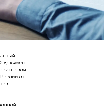
альный
й документ.
роить свои
 России от
тов
в
ронной