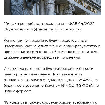
Новости
Юнион - решение для автоматизации
Блог
рекрутмента
Видео и аудио
Минфин разработал проект нового ФСБУ 4/2023
О решении
Оазис - платформа для автоматизации
«Бухгалтерская (финансовая) отчетность».
управления рисками
Документы
Кейсы клиентов
Компании по-прежнему будут представлять в
Калькулятор выгоды
налоговую баланс, отчет о финансовых результатах и
приложения к ним: отчеты об изменениях капитала,
Новости и публикации
движении денежных средств и пояснения.
Пилотный проект
Исключили из состава бухгалтерской отчётности
Документы
аудиторское заключение. Поэтому в новом
стандарте, в отличие от действующего ПБУ 4/99, не
будет противоречия с Законом № 402-ФЗ ФСБУ по
новым формам.
Финансисты также скорректировали требования к