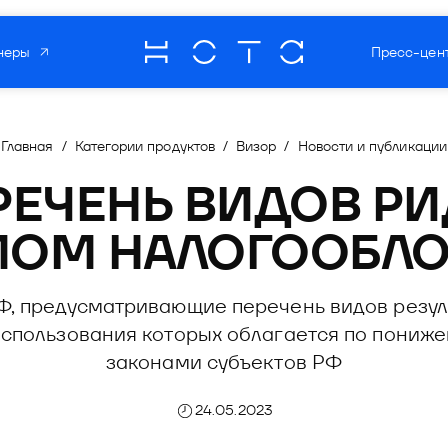
неры
Пресс-цен
О компании
Мультипрод
роцессов
Главная
/
Категории продуктов
/
Визор
/
Новости и публикации
отечественн
онной безопасности
ЕЧЕНЬ ВИДОВ РИ
 бизнес-процессов
зработки ПО
Читать о нас
ОМ НАЛОГООБЛ
информационной безопасности
торинг
матизации разработки ПО
Ф, предусматривающие перечень видов резул
та
овый мониторинг
использования которых облагается по пониж
ния рисками
законами субъектов РФ
оммуникаций
24.05.2023
рекрутмента