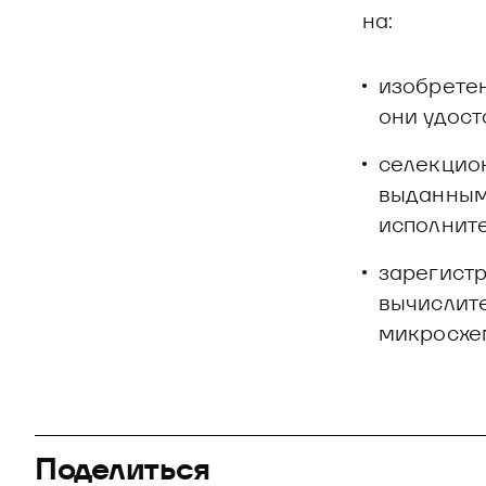
на:
изобрете
они удос
селекцион
выданным
исполните
зарегист
вычислите
микросхе
Поделиться