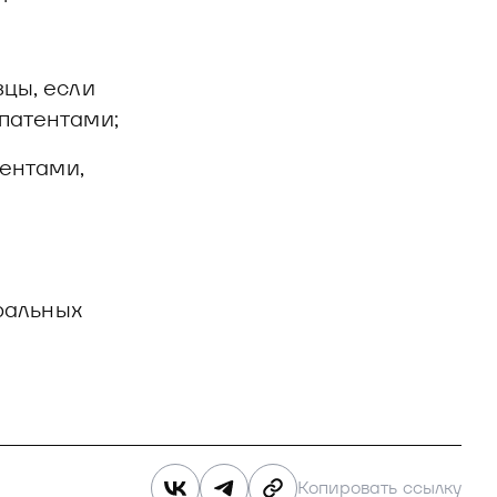
цы, если
патентами;
ентами,
ральных
Копировать ссылку