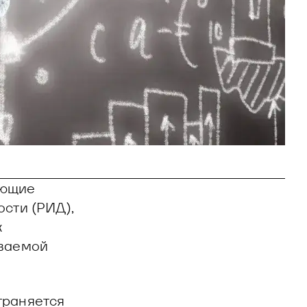
ающие
ости (РИД),
х
иваемой
траняется