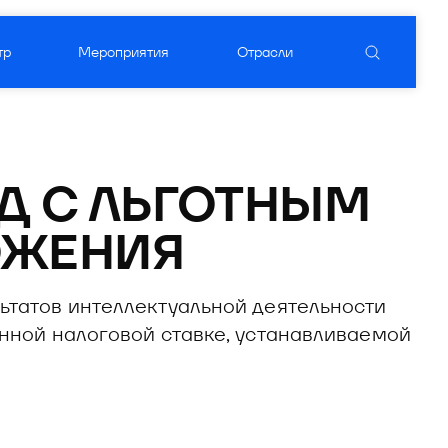
тр
Мероприятия
Отрасли
уктовый вендор
ого ПО
Д С ЛЬГОТНЫМ 
ОЖЕНИЯ
ьтатов интеллектуальной деятельности
енной налоговой ставке, устанавливаемой