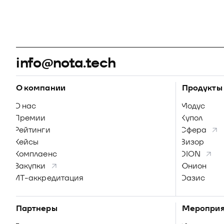
info@nota.tech
О компании
Продукты
О нас
Модус
Премии
Купол
Рейтинги
Сфера
Кейсы
Визор
Комплаенс
DION
Закупки
Юнион
ИТ-аккредитация
Оазис
Партнеры
Мероприя