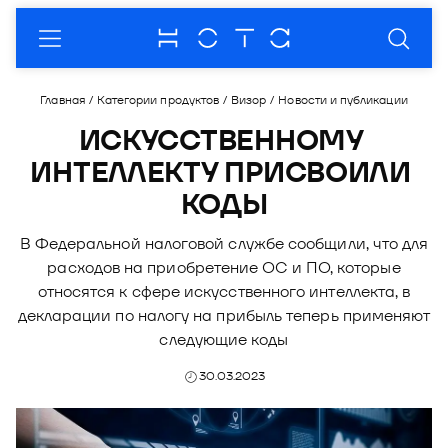
О компании
Главная
/
Категории продуктов
/
Визор
/
Новости и публикации
О нас
Продукты
ИСКУССТВЕННОМУ 
ИНТЕЛЛЕКТУ ПРИСВОИЛИ 
Комплаенc
Модус - платформа для автоматизации
Партнеры
бизнес-процессов
КОДЫ
Кейсы
Пресс-центр
Продукты
Модус.Взыскание
Купол - продукты и услуги в области
В Федеральной налоговой службе сообщили, что для
Рейтинги
Новости
Мероприятия
Партнерская программа
информационной безопасности
расходов на приобретение ОС и ПО, которые
Модус.Маркетинг
Премии
Публикации
Отрасли
Стать партнером
относятся к сфере искусственного интеллекта, в
Купол. Документы
Сфера - готовые решения для автоматизации
Модус.Контактный центр
декларации по налогу на прибыль теперь применяют
разработки ПО
Пресс-кит
Закупки
Документы
Купол. Контейнеры
следующие коды
Блог
Визор - решение для перехода в налоговый
Контакты
Фотоальбомы
Купол. Управление
30.03.2023
мониторинг
Документы
О Продукте
DION - платформа корпоративных
коммуникаций