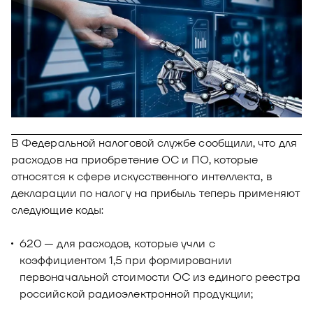
Новости
Юнион - решение для автоматизации
Блог
рекрутмента
Видео и аудио
О решении
Оазис - платформа для автоматизации
управления рисками
Документы
Кейсы клиентов
Калькулятор выгоды
В Федеральной налоговой службе сообщили, что для
Новости и публикации
расходов на приобретение ОС и ПО, которые
относятся к сфере искусственного интеллекта, в
Пилотный проект
декларации по налогу на прибыль теперь применяют
следующие коды:
Документы
620 — для расходов, которые учли с
коэффициентом 1,5 при формировании
первоначальной стоимости ОС из единого реестра
российской радиоэлектронной продукции;