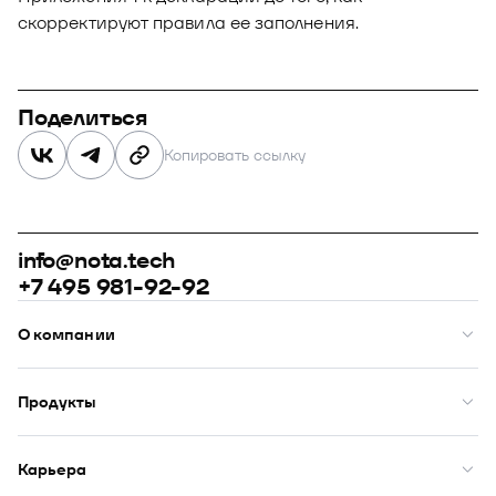
скорректируют правила ее заполнения.
Поделиться
Копировать ссылку
info@nota.tech
+7 495 981-92-92
О компании
О нас
Премии
Продукты
Рейтинги
Кейсы
Модус
Комплаенс
Купол
Карьера
Закупки
Сфера