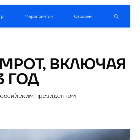
тр
Мероприятия
Отрасли
уктовый вендор
ого ПО
МРОТ, ВКЛЮЧАЯ 
3 ГОД
российским президентом