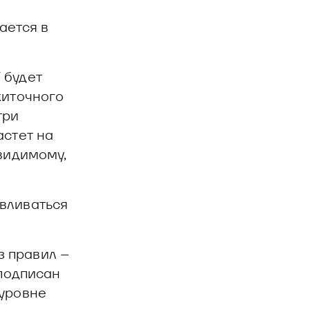
ается в
 будет
житочного
три
астет на
-видимому,
вливаться
з правил –
 подписан
 уровне