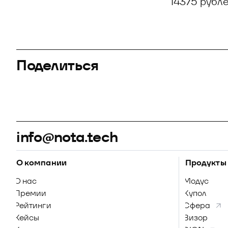
14375 рубле
Поделиться
info@nota.tech
О компании
Продукты
О нас
Модус
Премии
Купол
Рейтинги
Сфера
Кейсы
Визор