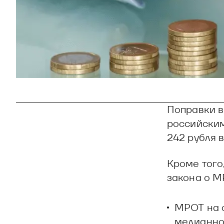
Поправки в
российским
242 рубля в
Кроме того
закона о МР
МРОТ на о
медианной