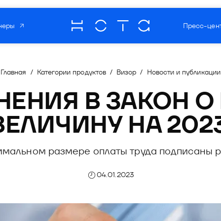
неры
Пресс-цен
О компании
Мультипрод
роцессов
Главная
/
Категории продуктов
/
Визор
/
Новости и публикации
отечественн
онной безопасности
ЕНИЯ В ЗАКОН О 
 бизнес-процессов
зработки ПО
Читать о нас
ВЕЛИЧИНУ НА 202
информационной безопасности
торинг
матизации разработки ПО
нимальном размере оплаты труда подписаны 
та
овый мониторинг
ния рисками
04.01.2023
оммуникаций
рекрутмента