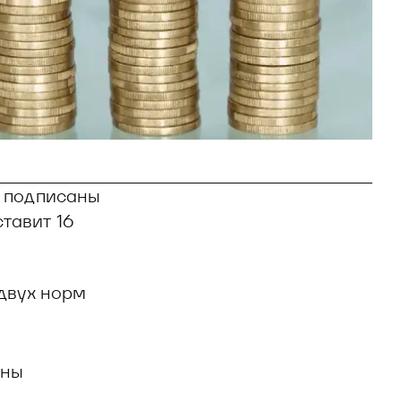
а подписаны
тавит 16
двух норм
ины