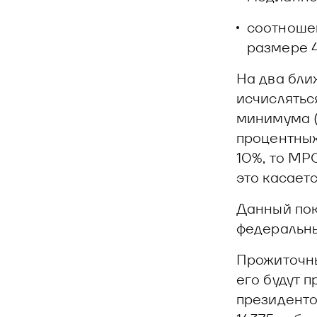
соотноше
размере 
На два бли
исчислятьс
минимума (
процентных
10%, то МР
это касает
Данный пок
федеральн
Прожиточны
его будут 
президенто