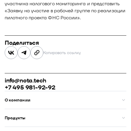
участника налогового мониторинга и представить
«Заявку на участие в рабочей группе по реализации
пилотного проекта ФНС России».
Поделиться
Копировать ссылку
info@nota.tech
+7 495 981-92-92
О компании
О нас
Премии
Продукты
Рейтинги
Кейсы
Модус