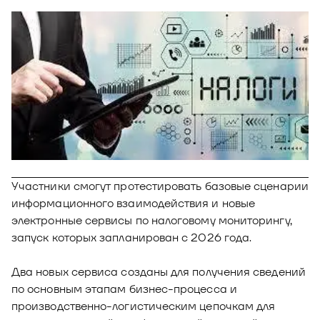
Новости
Юнион - решение для автоматизации
Блог
рекрутмента
Видео и аудио
О решении
Оазис - платформа для автоматизации
управления рисками
Документы
Кейсы клиентов
Калькулятор выгоды
Новости и публикации
Участники смогут протестировать базовые сценарии
Пилотный проект
информационного взаимодействия и новые
Документы
электронные сервисы по налоговому мониторингу,
запуск которых запланирован с 2026 года.
Два новых сервиса созданы для получения сведений
по основным этапам бизнес-процесса и
производственно-логистическим цепочкам для