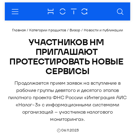
О компании
Главная
/
Категории продуктов
/
Визор
/
Новости и публикации
О нас
Продукты
УЧАСТНИКОВ НМ 
ПРИГЛАШАЮТ 
Комплаенc
Модус - платформа для автоматизации
Партнеры
бизнес-процессов
ПРОТЕСТИРОВАТЬ НОВЫЕ 
Кейсы
Пресс-центр
Продукты
СЕРВИСЫ
Модус.Взыскание
Купол - продукты и услуги в области
Рейтинги
Новости
Мероприятия
Партнерская программа
информационной безопасности
Модус.Маркетинг
Продолжается прием заявок на вступление в
Премии
Публикации
Отрасли
Стать партнером
Купол. Документы
Сфера - готовые решения для автоматизации
рабочие группы девятого и десятого этапов
Модус.Контактный центр
разработки ПО
пилотного проекта ФНС России «Интеграция АИС
Пресс-кит
Закупки
Документы
Купол. Контейнеры
«Налог-3» с информационными системами
Блог
Визор - решение для перехода в налоговый
Контакты
Фотоальбомы
организаций – участников налогового
Купол. Управление
мониторинг
Документы
мониторинга».
О Продукте
DION - платформа корпоративных
06.11.2023
коммуникаций