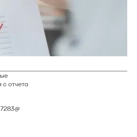
ные
 с отчета
/7283@