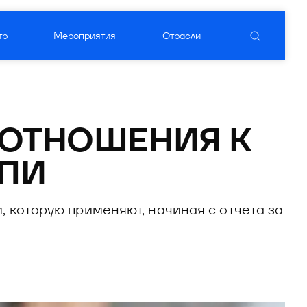
тр
Мероприятия
Отрасли
уктовый вендор
ого ПО
ОТНОШЕНИЯ К 
ДПИ
 которую применяют, начиная с отчета за