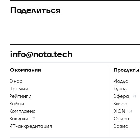
Поделиться
info@nota.tech
О компании
Продукты
О нас
Модус
Премии
Купол
Рейтинги
Сфера
Кейсы
Визор
Комплаенс
DION
Закупки
Юнион
ИТ-аккредитация
Оазис