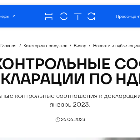
неры
Пресс-цен
О компании
Мультипрод
роцессов
Главная
/
Категории продуктов
/
Визор
/
Новости и публикации
отечественн
онной безопасности
КОНТРОЛЬНЫЕ СО
 бизнес-процессов
зработки ПО
Читать о нас
КЛАРАЦИИ ПО Н
информационной безопасности
торинг
матизации разработки ПО
ные контрольные соотношения к декларации,
та
овый мониторинг
январь 2023.
ния рисками
оммуникаций
26.06.2023
рекрутмента