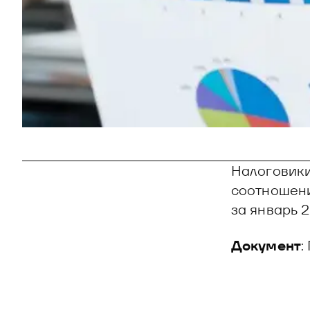
Налоговики
соотношени
за январь 
Документ
: