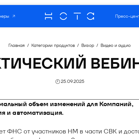
неры
Пресс-цен
О компании
Мультипрод
роцессов
Главная
/
Категории продуктов
/
Визор
/
Видео и аудио
отечественн
зработки ПО
ТИЧЕСКИЙ ВЕБИНА
 бизнес-процессов
торинг
Читать о нас
матизации разработки ПО
25.09.2025
та
овый мониторинг
ния рисками
оммуникаций
мальный объем изменений для Компаний,
я и автоматизация.
рекрутмента
 управления рисками
ет ФНС от участников НМ в части СВК и дост