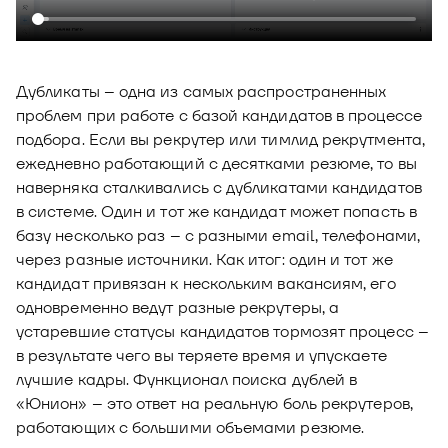
Новости
Юнион - решение для автоматизации
Блог
рекрутмента
Дубликаты – одна из самых распространенных
Видео и аудио
О решении
Оазис - платформа для автоматизации
проблем при работе с базой кандидатов в процессе
управления рисками
Документы
подбора. Если вы рекрутер или тимлид рекрутмента,
Кейсы клиентов
ежедневно работающий с десятками резюме, то вы
Калькулятор выгоды
наверняка сталкивались с дубликатами кандидатов
в системе. Один и тот же кандидат может попасть в
Новости и публикации
базу несколько раз – с разными email, телефонами,
через разные источники. Как итог: один и тот же
Пилотный проект
кандидат привязан к нескольким вакансиям, его
Документы
одновременно ведут разные рекрутеры, а
устаревшие статусы кандидатов тормозят процесс –
в результате чего вы теряете время и упускаете
лучшие кадры. Функционал поиска дублей в
«Юнион» – это ответ на реальную боль рекрутеров,
работающих с большими объемами резюме.