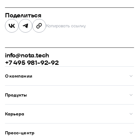
Поделиться
Копировать ссылку
info@nota.tech
+7 495 981-92-92
О компании
О нас
Премии
Продукты
Рейтинги
Кейсы
Модус
Комплаенс
Купол
Карьера
Закупки
Сфера
ИТ-аккредитация
Визор
Вакансии
DION
Бенефиты
Пресс-центр
Юнион
Начало карьеры