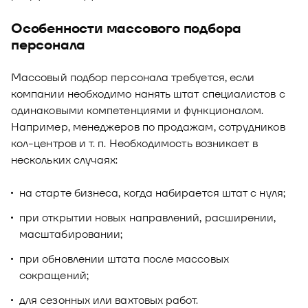
Новости
Особенности массового подбора
Юнион - решение для автоматизации
Блог
персонала
рекрутмента
Видео и аудио
О решении
Оазис - платформа для автоматизации
Массовый подбор персонала требуется, если
управления рисками
Документы
компании необходимо нанять штат специалистов с
Кейсы клиентов
одинаковыми компетенциями и функционалом.
Калькулятор выгоды
Например, менеджеров по продажам, сотрудников
кол-центров и т. п. Необходимость возникает в
Новости и публикации
нескольких случаях:
Пилотный проект
на старте бизнеса, когда набирается штат с нуля;
Документы
при открытии новых направлений, расширении,
масштабировании;
при обновлении штата после массовых
сокращений;
для сезонных или вахтовых работ.