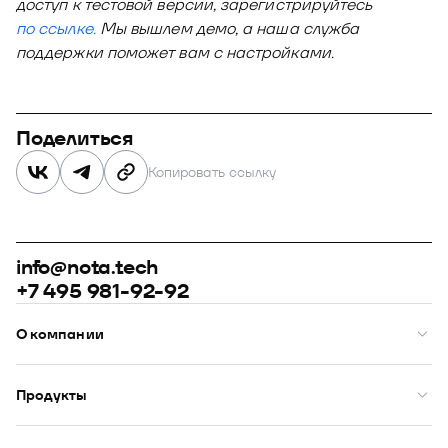
доступ к тестовой версии, зарегистрируйтесь
по ссылке.
Мы вышлем демо, а наша служба
поддержки поможет вам с настройками.
Поделиться
Копировать ссылку
info@nota.tech
+7 495 981-92-92
О компании
О нас
Премии
Продукты
Рейтинги
Кейсы
Модус
Комплаенс
Купол