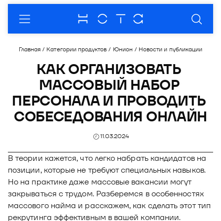
О компании
Главная
/
Категории продуктов
/
Юнион
/
Новости и публикации
О нас
Продукты
КАК ОРГАНИЗОВАТЬ 
МАССОВЫЙ НАБОР 
Комплаенc
Модус - платформа для автоматизации
Партнеры
бизнес-процессов
ПЕРСОНАЛА И ПРОВОДИТЬ 
Кейсы
Пресс-центр
Продукты
СОБЕСЕДОВАНИЯ ОНЛАЙН
Модус.Взыскание
Купол - продукты и услуги в области
Рейтинги
Новости
Мероприятия
Партнерская программа
информационной безопасности
Модус.Маркетинг
11.03.2024
Премии
Публикации
Отрасли
Стать партнером
Купол. Документы
Сфера - готовые решения для автоматизации
Модус.Контактный центр
разработки ПО
В теории кажется, что легко набрать кандидатов на
Пресс-кит
Закупки
Документы
Купол. Контейнеры
позиции, которые не требуют специальных навыков.
Блог
Визор - решение для перехода в налоговый
Контакты
Фотоальбомы
Но на практике даже массовые вакансии могут
Купол. Управление
мониторинг
Документы
закрываться с трудом. Разберемся в особенностях
массового найма и расскажем, как сделать этот тип
О Продукте
DION - платформа корпоративных
рекрутинга эффективным в вашей компании.
коммуникаций