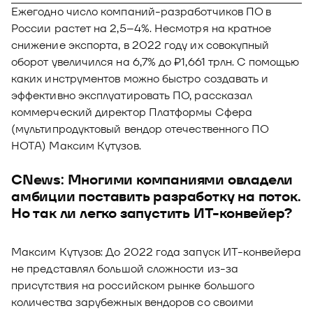
Новости
Ежегодно число компаний-разработчиков ПО в
Юнион - решение для автоматизации
России растет на 2,5–4%. Несмотря на кратное
Блог
рекрутмента
снижение экспорта, в 2022 году их совокупный
оборот увеличился на 6,7% до ₽1,661 трлн. С помощью
Видео и аудио
О решении
Оазис - платформа для автоматизации
каких инструментов можно быстро создавать и
управления рисками
Документы
эффективно эксплуатировать ПО, рассказал
Кейсы клиентов
коммерческий директор Платформы Сфера
Калькулятор выгоды
(мультипродуктовый вендор отечественного ПО
НОТА) Максим Кутузов.
Новости и публикации
CNews: Многими компаниями овладели
Пилотный проект
амбиции поставить разработку на поток.
Но так ли легко запустить ИТ-конвейер?
Документы
Максим Кутузов: До 2022 года запуск ИТ-конвейера
не представлял большой сложности из-за
присутствия на российском рынке большого
количества зарубежных вендоров со своими