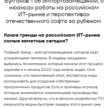
Булгаков - об импортозамещении, о
Новости
нюансах работы на российском
Юнион - решение для автоматизации
ИТ-рынке и перспективах
Блог
рекрутмента
отечественного софта за рубежом.
Видео и аудио
О решении
Оазис - платформа для автоматизации
управления рисками
Документы
Какие тренды на российском ИТ-рынке
Кейсы клиентов
самые заметные сегодня?
Калькулятор выгоды
Главный тренд - импортозамещение, которое идет
Новости и публикации
ускоренными темпами. В лидеры ожидаемо
Пилотный проект
выбились те компании, которые начали этот процесс
заранее и к началу 2022 года имели задел. Они
Документы
осознали, что накопленный опыт, экспертизу надо
использовать для создания собственных
программных продуктов. Есть и примеры игроков,
которые занимаются локализацией производства
железа. Другой вопрос, что в области разработки ПО
результаты видны быстрее: лидеры этого рынка уже