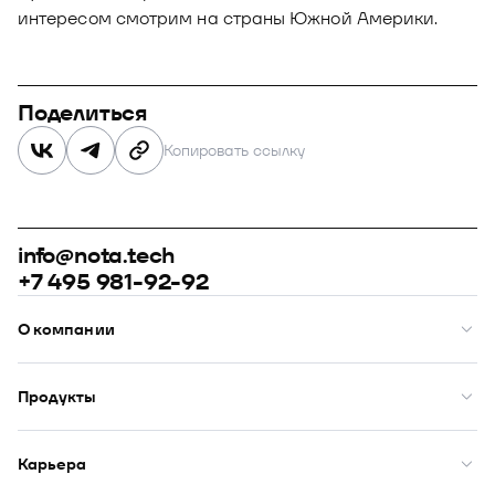
интересом смотрим на страны Южной Америки.
Поделиться
Копировать ссылку
info@nota.tech
+7 495 981-92-92
О компании
О нас
Премии
Продукты
Рейтинги
Кейсы
Модус
Комплаенс
Купол
Карьера
Закупки
Сфера