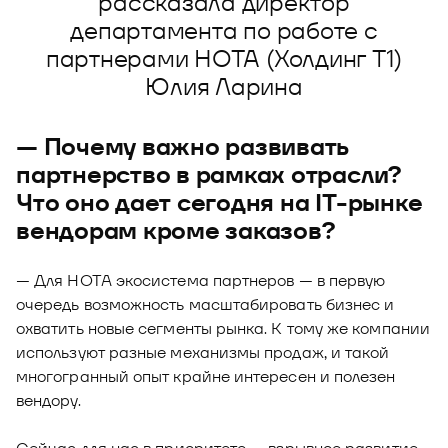
рассказала директор
Новости
департамента по работе с
Юнион - решение для автоматизации
партнерами НОТА (Холдинг Т1)
Блог
рекрутмента
Юлия Ларина
Видео и аудио
О решении
Оазис - платформа для автоматизации
управления рисками
Документы
— Почему важно развивать
Кейсы клиентов
партнерство в рамках отрасли?
Калькулятор выгоды
Что оно дает сегодня на IT-рынке
Новости и публикации
вендорам кроме заказов?
Пилотный проект
— Для НОТА экосистема партнеров — в первую
Документы
очередь возможность масштабировать бизнес и
охватить новые сегменты рынка. К тому же компании
используют разные механизмы продаж, и такой
многогранный опыт крайне интересен и полезен
вендору.