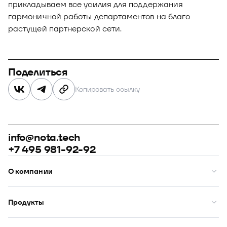
прикладываем все усилия для поддержания
гармоничной работы департаментов на благо
растущей партнерской сети.
Поделиться
Копировать ссылку
info@nota.tech
+7 495 981-92-92
О компании
О нас
Премии
Продукты
Рейтинги
Кейсы
Модус