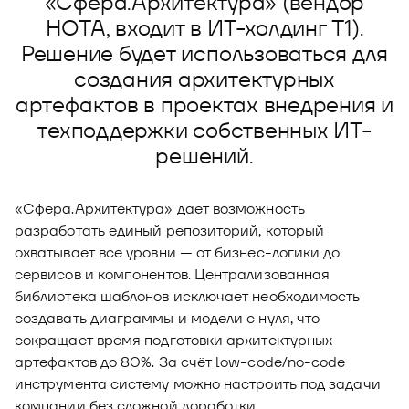
«Сфера.Архитектура» (вендор
Новости
НОТА, входит в ИТ-холдинг Т1).
Юнион - решение для автоматизации
Решение будет использоваться для
Блог
рекрутмента
создания архитектурных
Видео и аудио
О решении
Оазис - платформа для автоматизации
артефактов в проектах внедрения и
управления рисками
Документы
техподдержки собственных ИТ-
Кейсы клиентов
решений.
Калькулятор выгоды
Новости и публикации
«Сфера.Архитектура» даёт возможность
разработать единый репозиторий, который
Пилотный проект
охватывает все уровни — от бизнес-логики до
сервисов и компонентов. Централизованная
Документы
библиотека шаблонов исключает необходимость
создавать диаграммы и модели с нуля, что
сокращает время подготовки архитектурных
артефактов до 80%. За счёт low-code/no-code
инструмента систему можно настроить под задачи
компании без сложной доработки.