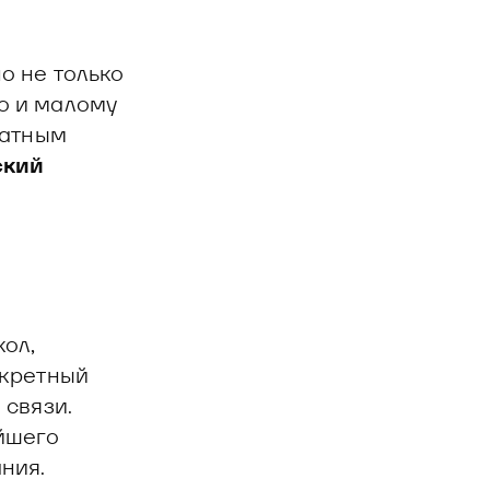
о не только
о и малому
латным
ский
ол,
екретный
 связи.
йшего
ния.