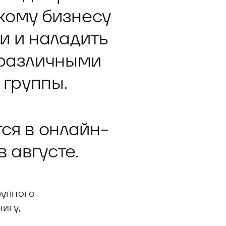
кому бизнесу
и и наладить
различными
группы.
ся в онлайн-
в августе.
рупного
игу,