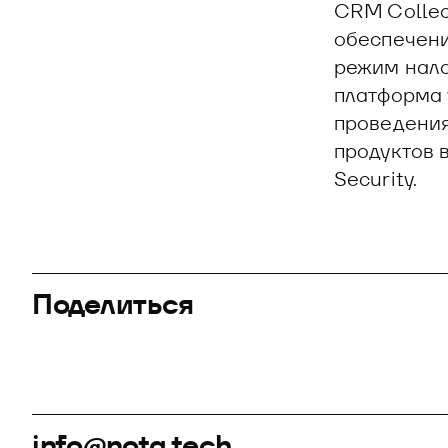
CRM Collec
обеспечени
режим нало
платформа 
проведения
продуктов 
Security.
Поделиться
info@nota.tech