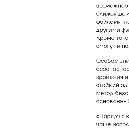
возможност
ближайшем
файлами, п
другими фу
Кроме того
смогут и п
Особое вни
безопаснос
хранения и
стойкий ал
метод безо
основанный
«Наряду с 
чаще испол