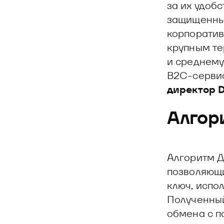
за их удоб
защищенный
корпоратив
крупным те
и среднему
B2C-серви
директор 
Алгор
Алгоритм Д
позволяющи
ключ, испо
Полученный
обмена с п