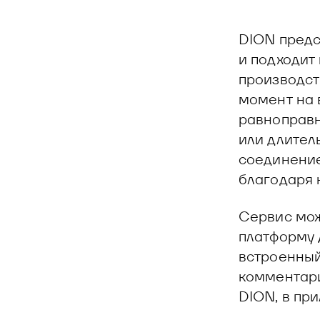
DION предс
и подходит
производст
момент на 
равноправн
или длител
соединение
благодаря 
Сервис мож
платформу 
встроенный
комментари
DION, в пр