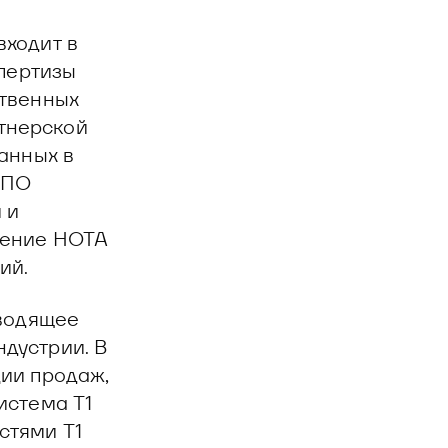
входит в
спертизы
ственных
тнерской
анных в
 ПО
 и
ление НОТА
ий.
оводящее
дустрии. В
ии продаж,
истема T1
стями T1