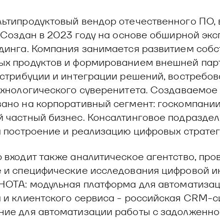
ьтипродуктовый вендор отечественного ПО, 
. Создан в 2023 году на основе обширной эк
динга. Компания занимается развитием соб
х продуктов и формированием внешней пар
истрибуции и интеграции решений, востребов
ехнологического суверенитета. Создаваемое
ано на корпоративный сегмент: госкомпании
 частный бизнес. Консалтинговое подразде
а построение и реализацию цифровых стратег
 входит также аналитическое агентство, пр
 и специфические исследования цифровой ин
НОТА: модульная платформа для автоматизац
 и клиентского сервиса - российская CRM-с
ие для автоматизации работы с задолженно