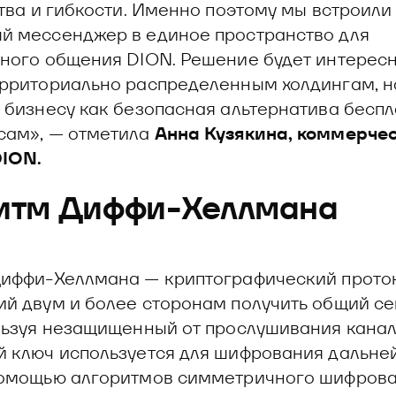
ства и гибкости. Именно поэтому мы встроили
 мессенджер в единое пространство для
ного общения DION. Решение будет интересн
рриториально распределенным холдингам, н
 бизнесу как безопасная альтернатива бесп
сам», — отметила
Анна Кузякина, коммерче
DION.
итм Диффи-Хеллмана
иффи-Хеллмана — криптографический проток
й двум и более сторонам получить общий с
льзуя незащищенный от прослушивания канал
 ключ используется для шифрования дальне
омощью алгоритмов симметричного шифрова