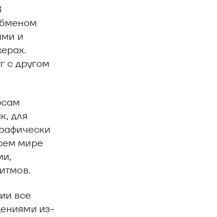
В
обменом
ями и
ерах.
г с другом
осам
к, для
графически
сем мире
ми,
итмов.
ии все
щениями из-