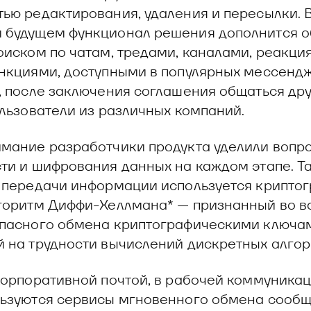
ью редактирования, удаления и пересылки. 
 будущем функционал решения дополнится 
оиском по чатам, тредами, каналами, реакци
нкциями, доступными в популярных мессендж
, после заключения соглашения общаться дру
ользователи из различных компаний.
мание разработчики продукта уделили вопр
ти и шифрования данных на каждом этапе. Та
 передачи информации используется крипто
горитм Диффи-Хеллмана* — признанный во в
пасного обмена криптографическими ключа
 на трудности вычислений дискретных алгор
корпоративной почтой, в рабочей коммуникац
ьзуются сервисы мгновенного обмена сооб