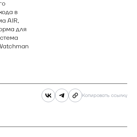
го
хода в
а AIR,
орма для
истема
 Watchman
Копировать ссылку