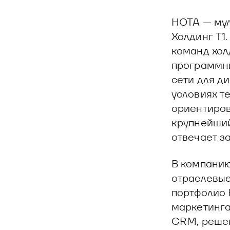
НОТА — мул
Холдинг Т1
команд хол
программны
сети для д
условиях т
ориентиров
крупнейший
отвечает з
В компанию
отраслевые
портфолио 
маркетинга
CRM, решен