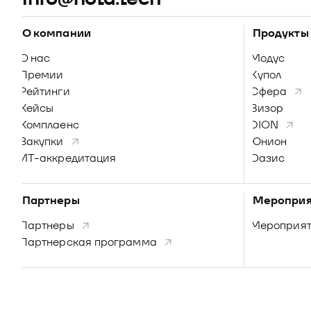
О компании
Продукты
О нас
Модус
Премии
Купол
Рейтинги
Сфера
Кейсы
Визор
Комплаенс
DION
Закупки
Юнион
ИТ-аккредитация
Оазис
Партнеры
Мероприя
Партнеры
Мероприя
Партнерская программа