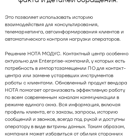
Новости
Юнион - решение для автоматизации
Блог
Это позволяет использовать историю
рекрутмента
взаимодействия для консультирования,
Видео и аудио
О решении
Оазис - платформа для автоматизации
телемаркетинга, автоинформирования клиентов и
управления рисками
автоматического контроля нагрузки операторов.
Документы
Кейсы клиентов
Решение НОТА МОДУС. Контактный центр особенно
Калькулятор выгоды
актуально для Enterprise-компаний, у которых есть
Новости и публикации
потребность в импортозамещении ПО для контакт-
центра или замене устаревших инструментов
Пилотный проект
работы с клиентами. Обновленный продукт вендора
НОТА помогает организовать эффективную работу
Документы
по всем современным каналам коммуникации в
режиме единого окна. Вся информация, включая
профиль клиента, его заказы, запросы, историю
сообщений и звонков, всегда под рукой и доступны
оператору в виде витрины данных. Таким образом,
компания может избавиться от обилия сторонних