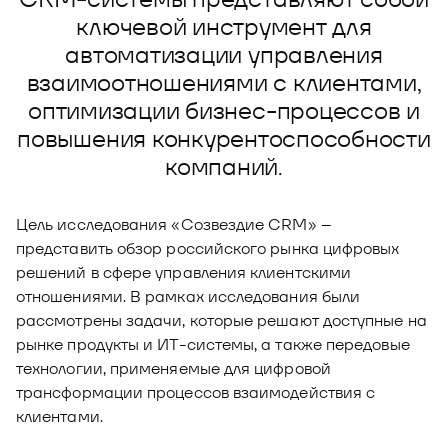
Новости
ключевой инструмент для
Юнион - решение для автоматизации
автоматизации управления
Блог
рекрутмента
взаимоотношениями с клиентами,
Видео и аудио
О решении
Оазис - платформа для автоматизации
оптимизации бизнес-процессов и
управления рисками
повышения конкурентоспособности
Документы
Кейсы клиентов
компаний.
Калькулятор выгоды
Новости и публикации
Цель исследования «Созвездие CRM» –
представить обзор российского рынка цифровых
Пилотный проект
решений в сфере управления клиентскими
отношениями. В рамках исследования были
Документы
рассмотрены задачи, которые решают доступные на
рынке продукты и ИТ-системы, а также передовые
технологии, применяемые для цифровой
трансформации процессов взаимодействия с
клиентами.