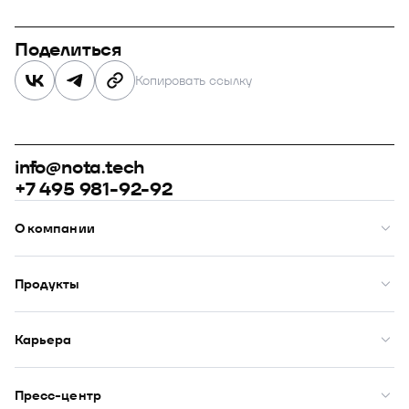
Поделиться
Копировать ссылку
info@nota.tech
+7 495 981-92-92
О компании
О нас
Премии
Продукты
Рейтинги
Кейсы
Модус
Комплаенс
Купол
Карьера
Закупки
Сфера
ИТ-аккредитация
Визор
Вакансии
DION
Бенефиты
Пресс-центр
Юнион
Начало карьеры