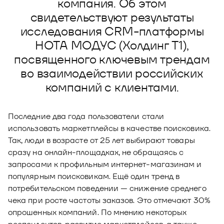
компания. Об этом
Новости
свидетельствуют результаты
Юнион - решение для автоматизации
Блог
исследования CRM-платформы
рекрутмента
НОТА МОДУС (Холдинг Т1),
Видео и аудио
О решении
Оазис - платформа для автоматизации
посвященного ключевым трендам
управления рисками
Документы
во взаимодействии российских
Кейсы клиентов
компаний с клиентами.
Калькулятор выгоды
Новости и публикации
Последние два года пользователи стали
использовать маркетплейсы в качестве поисковика.
Пилотный проект
Так, люди в возрасте от 25 лет выбирают товары
Документы
сразу на онлайн-площадках, не обращаясь с
запросами к профильным интернет-магазинам и
популярным поисковикам. Ещё один тренд в
потребительском поведении — снижение среднего
чека при росте частоты заказов. Это отмечают 30%
опрошенных компаний. По мнению некоторых