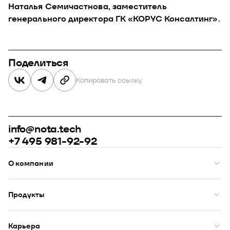
Наталья Семичастнова, заместитель
генерального директора ГК «КОРУС Консалтинг».
Поделиться
Копировать ссылку
info@nota.tech
+7 495 981-92-92
О компании
О нас
Премии
Продукты
Рейтинги
Кейсы
Модус
Комплаенс
Купол
Карьера