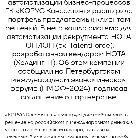
автоматизации бизнес-процессов
Новости
ГК «КОРУС Консалтинг» расширила
Юнион - решение для автоматизации
Блог
портфель предлагаемых клиентам
рекрутмента
решений. В него вошла система для
Видео и аудио
О решении
Оазис - платформа для автоматизации
автоматизации рекрутмента НОТА
управления рисками
Документы
ЮНИОН (ex. TalentForce),
Кейсы клиентов
разработанная вендором НОТА
Калькулятор выгоды
(Холдинг Т1). Об этом компании
Новости и публикации
сообщили на Петербургском
международном экономическом
Пилотный проект
форуме (ПМЭФ-2024), подписав
Документы
соглашение о партнерстве.
«КОРУС Консалтинг» планирует дистрибутировать
решение на российском и международном рынках, в
частности в банковском секторе, ритейле и
телекоме. В дальнейшем компания возьмет на себя