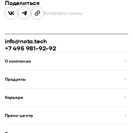
Поделиться
Копировать ссылку
info@nota.tech
+7 495 981-92-92
О компании
О нас
Премии
Продукты
Рейтинги
Кейсы
Модус
Комплаенс
Купол
Карьера
Закупки
Сфера
ИТ-аккредитация
Визор
Вакансии
DION
Бенефиты
Пресс-центр
Юнион
Начало карьеры
Оазис
Новости
Публикации