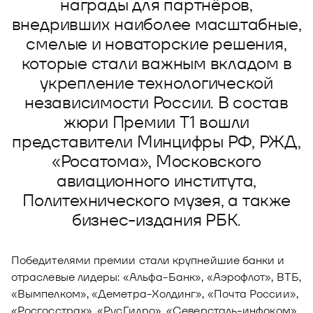
награды для партнёров,
Новости
внедривших наиболее масштабные,
Юнион - решение для автоматизации
Блог
смелые и новаторские решения,
рекрутмента
которые стали важным вкладом в
Видео и аудио
О решении
Оазис - платформа для автоматизации
укрепление технологической
управления рисками
Документы
независимости России. В состав
Кейсы клиентов
жюри Премии Т1 вошли
Калькулятор выгоды
представители Минцифры РФ, РЖД,
Новости и публикации
«Росатома», Московского
авиационного института,
Пилотный проект
Политехнического музея, а также
Документы
бизнес-издания РБК.
Победителями премии стали крупнейшие банки и
отраслевые лидеры: «Альфа-Банк», «Аэрофлот», ВТБ,
«Вымпелком», «Деметра-Холдинг», «Почта России»,
«Росгосстрах», «РусГидро», «Северсталь-инфоком».