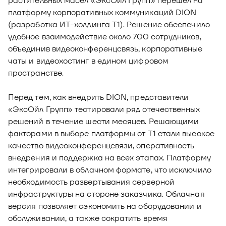
растительных масел «ЭксОйл Групп» перешел на
Новости
платформу корпоративных коммуникаций DION
Юнион - решение для автоматизации
(разработка ИТ-холдинга Т1). Решение обеспечило
Блог
рекрутмента
удобное взаимодействие около 700 сотрудников,
Видео и аудио
объединив видеоконференцсвязь, корпоративные
О решении
Оазис - платформа для автоматизации
чаты и видеохостинг в едином цифровом
управления рисками
Документы
Кейсы клиентов
пространстве.
Калькулятор выгоды
Перед тем, как внедрить DION, представители
«ЭксОйл Групп» тестировали ряд отечественных
Новости и публикации
решений в течение шести месяцев. Решающими
Пилотный проект
факторами в выборе платформы от Т1 стали высокое
качество видеоконференцсвязи, оперативность
Документы
внедрения и поддержка на всех этапах. Платформу
интегрировали в облачном формате, что исключило
необходимость развертывания серверной
инфраструктуры на стороне заказчика. Облачная
версия позволяет сэкономить на оборудовании и
обслуживании, а также сократить время