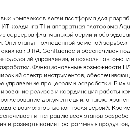
овых комплексов легли платформа для разраб
 ИТ-холдинга Т1 и аппаратная платформа Aqua
из серверов флагманской серии и оборудова
. Они станут полноценной заменой зарубеж
таких как JIRA, Confluence и обеспечивая по
етодологий управления, и позволят автомат
разработки. Функциональные возможности П
ирокий спектр инструментов, обеспечивающ
е управление процессами разработки. В их 
нирование релизов и координация работы ко
 согласование документации, а также хране
кода с возможностью контроля версий. Кроме 
еспечивает интеграцию всех этапов разработ
ия и развертывания программных продуктов,