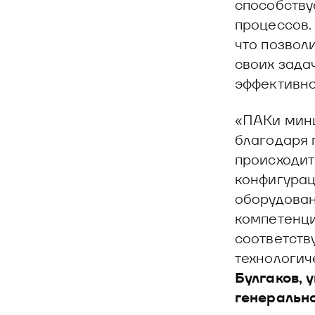
способству
процессов.
что позвол
своих зада
эффективно
«ПАКи мини
благодаря 
происходит
конфигурац
оборудован
компетенци
соответств
технологич
Булгаков,
генерально