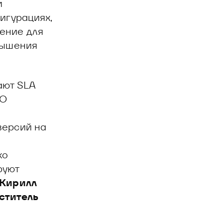
и
игурациях,
ение для
вышения
ают SLA
ПО
версий на
ко
руют
Кирилл
ститель