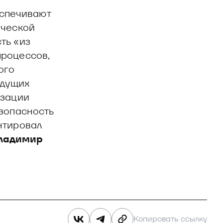
спечивают
ической
ть «из
процессов,
ого
едущих
изации
езопасность
нтировал
Владимир
Копировать ссылку