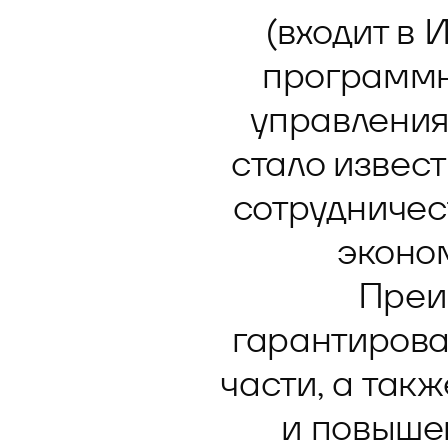
Блог
О решении
Оазис - платформа для автоматизации
(входит в 
Видео и аудио
Кейсы клиентов
программн
Документы
Калькулятор выгоды
управления
Новости и публикации
стало извес
Пилотный проект
сотрудничес
Документы
эконо
Преи
гарантирова
части, а так
и повыше