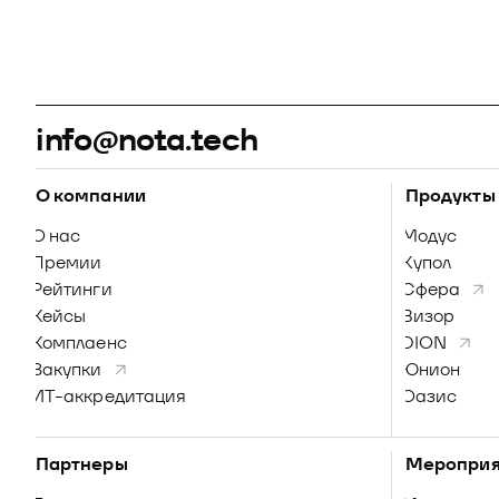
info@nota.tech
О компании
Продукты
О нас
Модус
Премии
Купол
Рейтинги
Сфера
Кейсы
Визор
Комплаенс
DION
Закупки
Юнион
ИТ-аккредитация
Оазис
Партнеры
Мероприя