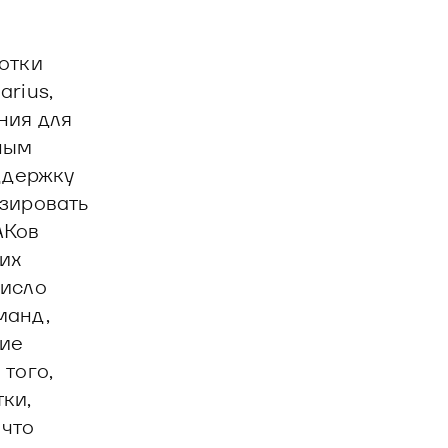
отки
rius,
ния для
ным
ддержку
изировать
АКов
их
число
манд,
ние
того,
ки,
 что