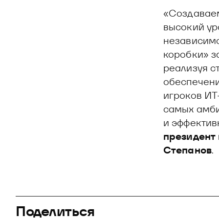
«Создавае
высокий ур
независимо
коробки» з
реализуя с
обеспечени
игроков ИТ
самых амби
и эффектив
президент
Степанов
.
Поделиться