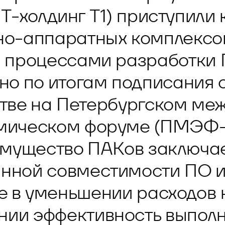
 управления рисками
ИТ-холдинг T1) приступили
о-аппаратных комплексов
 процессами разработки 
тно по итогам подписания 
тве на Петербургском м
мическом форуме (ПМЭФ-
мущество ПАКов заключае
нной совместимости ПО 
же в уменьшении расходов
нии эффективность выполн