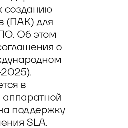
 к созданию
 (ПАК) для
ПО. Об этом
соглашения о
еждународном
2025).
тся в
и аппаратной
 на поддержку
ения SLA.