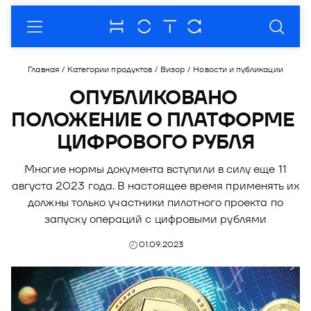
О компании
Главная
/
Категории продуктов
/
Визор
/
Новости и публикации
О нас
Продукты
ОПУБЛИКОВАНО 
ПОЛОЖЕНИЕ О ПЛАТФОРМЕ 
Комплаенc
Модус - платформа для автоматизации
Партнеры
бизнес-процессов
ЦИФРОВОГО РУБЛЯ
Кейсы
Пресс-центр
Продукты
Модус.Взыскание
Купол - продукты и услуги в области
Многие нормы документа вступили в силу еще 11
Рейтинги
Новости
Мероприятия
Партнерская программа
информационной безопасности
августа 2023 года. В настоящее время применять их
Модус.Маркетинг
Премии
Публикации
Отрасли
Стать партнером
должны только участники пилотного проекта по
Купол. Документы
Сфера - готовые решения для автоматизации
Модус.Контактный центр
запуску операций с цифровыми рублями
разработки ПО
Пресс-кит
Закупки
Документы
Купол. Контейнеры
Блог
01.09.2023
Визор - решение для перехода в налоговый
Контакты
Фотоальбомы
Купол. Управление
мониторинг
Документы
О Продукте
DION - платформа корпоративных
коммуникаций