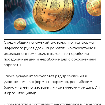
Новости
Юнион - решение для автоматизации
Блог
рекрутмента
Видео и аудио
О решении
Оазис - платформа для автоматизации
управления рисками
Документы
Кейсы клиентов
Среди общих положений указано, что платформа
Калькулятор выгоды
цифрового рубля должна работать круглосуточно и
Новости и публикации
ежедневно, в том числе в выходные, нерабочие
праздничные дни и нерабочие дни с сохранением
Пилотный проект
зарплаты.
Документы
Также документ закрепляет ряд требований к
участникам платформы (например, российским
банкам) и её пользователям (физическим лицам, ИП
и организациям):
пользователи составляют, удостоверяют и передают