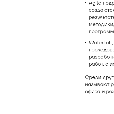
Agile под
создаются
результат
методики,
программи
Waterfall
последов
разработк
работ, а 
Среди друг
называют р
офиса и ре