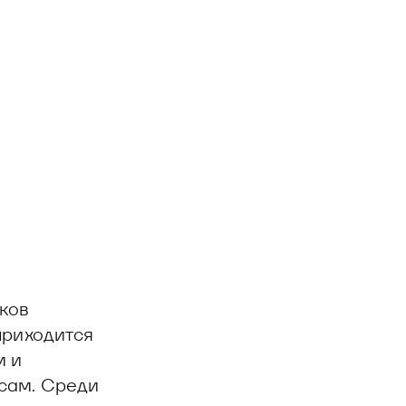
иков
приходится
м и
сам. Среди