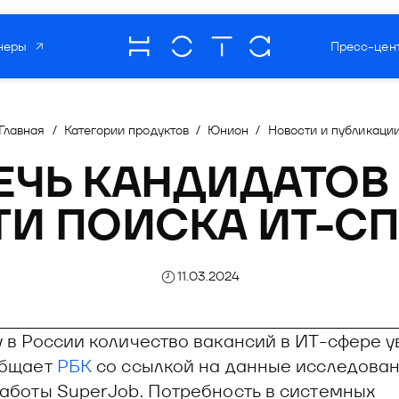
неры
Пресс-цен
О компании
Мультипрод
роцессов
Главная
/
Категории продуктов
/
Юнион
/
Новости и публикаци
отечественн
онной безопасности
ЕЧЬ КАНДИДАТОВ Н
 бизнес-процессов
зработки ПО
Читать о нас
И ПОИСКА ИТ-С
информационной безопасности
торинг
матизации разработки ПО
та
11.03.2024
овый мониторинг
ния рисками
оммуникаций
у в России количество вакансий в ИТ-сфере 
общает
РБК
со ссылкой на данные исследован
рекрутмента
работы SuperJob. Потребность в системных