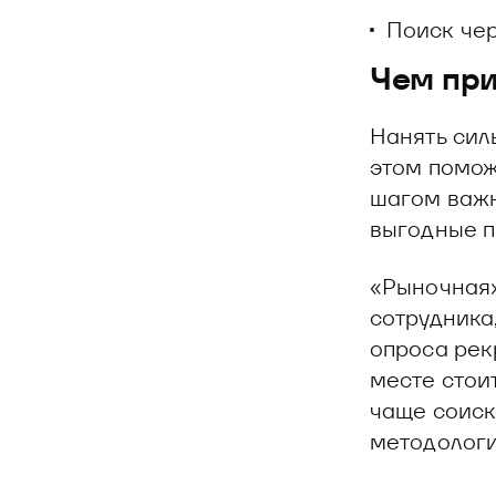
Поиск чер
Чем при
Нанять сил
этом помож
шагом важн
выгодные п
«Рыночная»
сотрудника
опроса рек
месте стои
чаще соиск
методологи