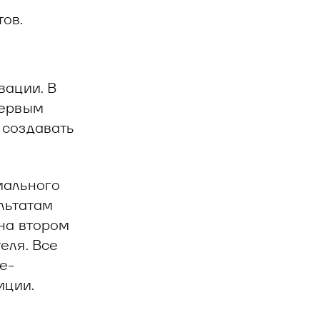
ов.
вации. В
Первым
 создавать
иального
льтатам
 на втором
еля. Все
e-
иции.