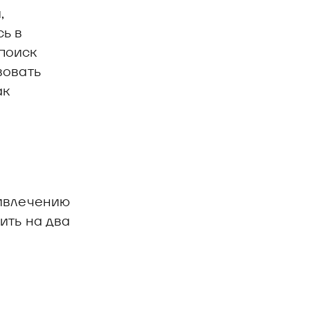
,
сь в
 поиск
вовать
ак
ривлечению
ить на два