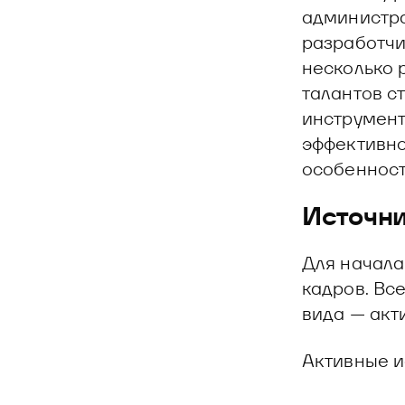
Блог
О решении
Оазис - платформа для автоматизации
администра
разработчи
Видео и аудио
Кейсы клиентов
несколько р
Документы
Калькулятор выгоды
талантов с
инструмент
Новости и публикации
эффективно
особенност
Пилотный проект
Документы
Источни
Для начала
кадров. Вс
вида — акт
Активные и