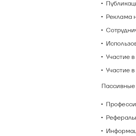
Публикаци
Реклама 
Сотруднич
Использов
Участие в
Участие в
Пассивные 
Профессио
Рефераль
Информаци