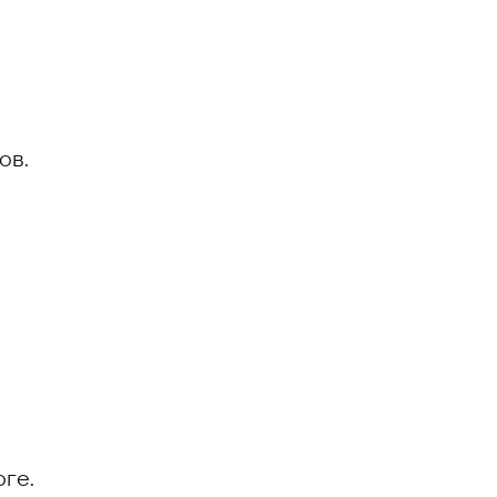
ов.
ге.