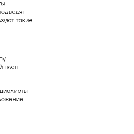
ты
подводят
ьзуют такие
пу
й план
ециалисты
оложение