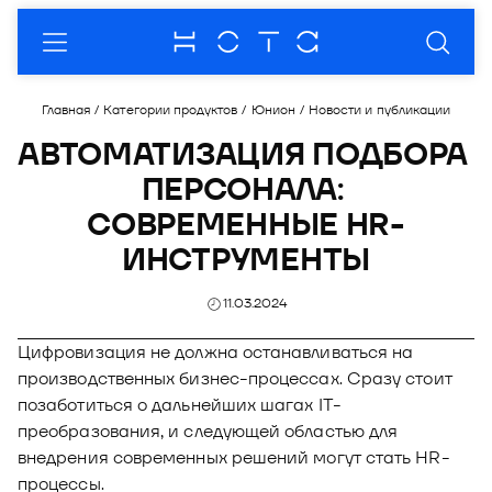
О компании
Главная
/
Категории продуктов
/
Юнион
/
Новости и публикации
О нас
Продукты
АВТОМАТИЗАЦИЯ ПОДБОРА 
ПЕРСОНАЛА: 
Комплаенc
Модус - платформа для автоматизации
Партнеры
бизнес-процессов
СОВРЕМЕННЫЕ HR-
Кейсы
Пресс-центр
Продукты
ИНСТРУМЕНТЫ
Модус.Взыскание
Купол - продукты и услуги в области
Рейтинги
Новости
Мероприятия
Партнерская программа
информационной безопасности
Модус.Маркетинг
11.03.2024
Премии
Публикации
Отрасли
Стать партнером
Купол. Документы
Сфера - готовые решения для автоматизации
Модус.Контактный центр
разработки ПО
Цифровизация не должна останавливаться на
Пресс-кит
Закупки
Документы
Купол. Контейнеры
производственных бизнес-процессах. Сразу стоит
Блог
Визор - решение для перехода в налоговый
Контакты
Фотоальбомы
позаботиться о дальнейших шагах IT-
Купол. Управление
мониторинг
Документы
преобразования, и следующей областью для
внедрения современных решений могут стать HR-
О Продукте
DION - платформа корпоративных
процессы.
коммуникаций