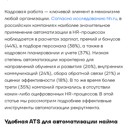
Новости
Юнион - решение для автоматизации
Кадровая работа — ключевой элемент в механизме
Блог
рекрутмента
любой организации.
Согласно исследованию hh.ru,
в
российских компаниях наиболее значительное
Видео и аудио
О решении
Оазис - платформа для автоматизации
применение автоматизации в HR-процессах
управления рисками
Документы
наблюдается в расчетах зарплат, премий и бонусов
Кейсы клиентов
(44%), в подборе персонала (38%), а также в
Калькулятор выгоды
кадровом планировании и учете (37%). Низкая
степень автоматизации характерна для
Новости и публикации
направлений обучения и развития (26%), внутренних
коммуникаций (24%), сбора обратной связи (21%) и
Пилотный проект
оценки эффективности (18%). В то же время более
Документы
трети (35%) компаний признались в отсутствии
каких-либо оцифрованных HR-процессов. В этой
статье мы рассмотрим подробнее эффективные
инструменты автоматизации рекрутмента.
Удобная ATS для автоматизации найма