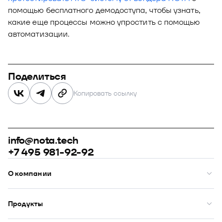
помощью бесплатного демодоступа, чтобы узнать,
какие еще процессы можно упростить с помощью
автоматизации.
Поделиться
Копировать ссылку
info@nota.tech
+7 495 981-92-92
О компании
О нас
Премии
Продукты
Рейтинги
Кейсы
Модус