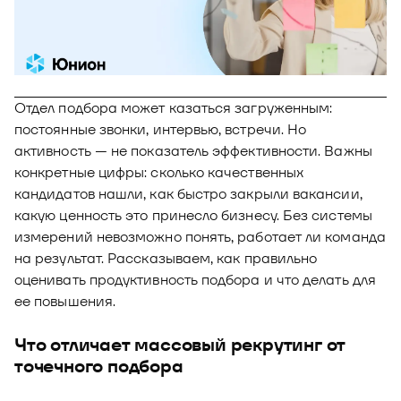
Новости
Юнион - решение для автоматизации
Блог
рекрутмента
Видео и аудио
О решении
Оазис - платформа для автоматизации
Отдел подбора может казаться загруженным:
управления рисками
Документы
Кейсы клиентов
постоянные звонки, интервью, встречи. Но
активность — не показатель эффективности. Важны
Калькулятор выгоды
конкретные цифры: сколько качественных
кандидатов нашли, как быстро закрыли вакансии,
Новости и публикации
какую ценность это принесло бизнесу. Без системы
Пилотный проект
измерений невозможно понять, работает ли команда
на результат. Рассказываем, как правильно
Документы
оценивать продуктивность подбора и что делать для
ее повышения.
Что отличает массовый рекрутинг от
точечного подбора