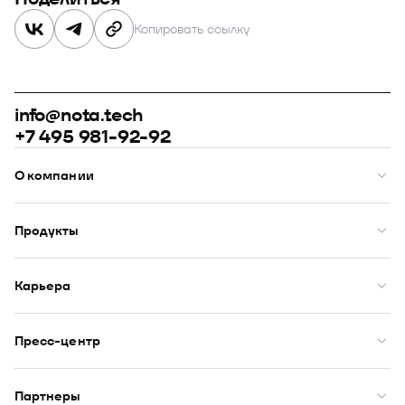
Копировать ссылку
info@nota.tech
+7 495 981-92-92
О компании
О нас
Премии
Продукты
Рейтинги
Кейсы
Модус
Комплаенс
Купол
Карьера
Закупки
Сфера
ИТ-аккредитация
Визор
Вакансии
DION
Бенефиты
Пресс-центр
Юнион
Начало карьеры
Оазис
Новости
Публикации
Партнеры