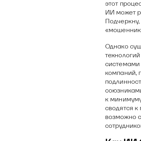
этот проце
ИИ может р
Подчеркну,
«мошенник»
Однако сущ
технологий
системами 
компаний, 
подлинност
союзниками
к минимуму
сводятся к
возможно с
сотруднико