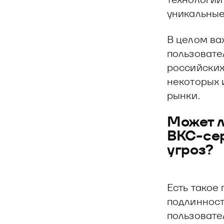
уникальные 
В целом ва
пользовате
российских
некоторых 
рынки.
Может л
ВКС-сер
угроз?
Есть такое
подлинност
пользовател