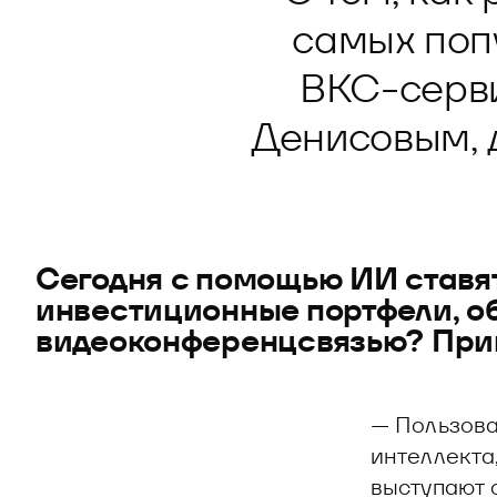
Блог
О решении
Оазис - платформа для автоматизации
самых поп
Видео и аудио
Кейсы клиентов
ВКС-серви
Документы
Калькулятор выгоды
Денисовым, 
Новости и публикации
Пилотный проект
Документы
Сегодня с помощью ИИ ставя
инвестиционные портфели, об
видеоконференцсвязью? Прим
— Пользова
интеллекта
выступают 