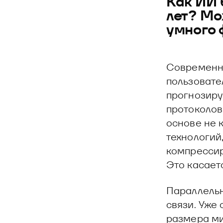
Как ИИ 
лет? Мо
умного 
Современны
пользовате
прогнозиру
протоколов
основе не 
технологий
компрессир
Это касаетс
Параллельн
связи. Уже
размера ми