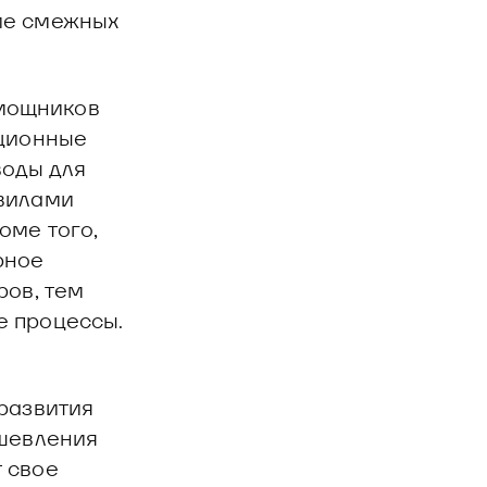
ие смежных
мощников
ационные
воды для
авилами
оме того,
рное
ров, тем
е процессы.
развития
ешевления
 свое