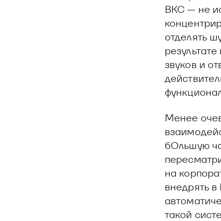
ВКС — не и
концентрир
отделять шу
результате
звуков и о
действител
функционал
Менее очев
взаимодейс
бОльшую ча
пересматри
на корпора
внедрять в
автоматиче
такой систе