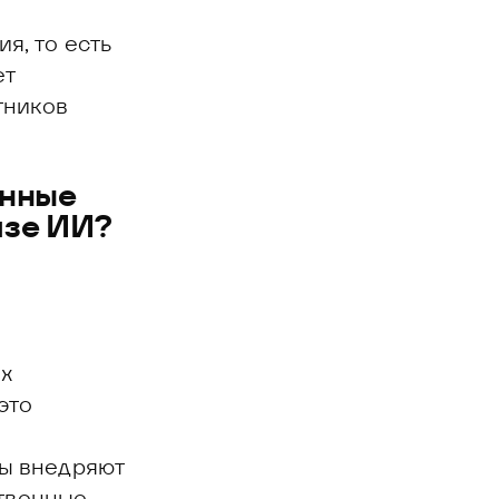
я, то есть
ет
тников
енные
азе ИИ?
х
это
ы внедряют
ственные