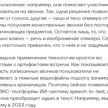
сключение: например, они помогают участник
оваться на звонке. Так, одни решения позво
м от голоса, другие — лицо и тело спикера от
 мы получаем качественные звонки без пост
твлекающих предметов. Остается лишь то, что
ьно важно — речь и изображение спикера. Се
 настолько привычен, что о нем и не задумы
идное применение технологии кроется во
твии с артефактами встречи. Как показывает
сть записанных звонков пользователи не
вают, а тяжелые видеофайлы подолгу занима
тивных хранилищах. Поэтому сейчас появила
 ВКС-платформы ИИ-систему speech-to-text, 
ски преобразует аудио в текст. Например, м
му в 2023 году.