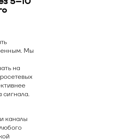
ез 5–10
го
ать
венным. Мы
вать на
йросетевых
ективнее
 сигнала.
 и каналы
 любого
кой