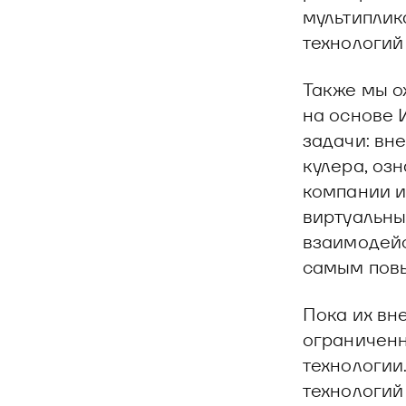
мультиплик
технологий 
Также мы 
на основе 
задачи: вне
кулера, оз
компании и
виртуальны
взаимодейс
самым повы
Пока их вн
ограниченн
технологии
технологий