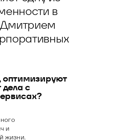
менности в
с Дмитрием
орпоративных
, оптимизируют
 дела с
сервисах?
нного
ч и
й жизни.