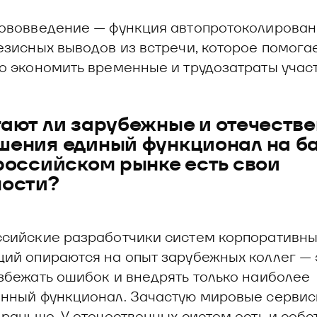
ововведение — функция автопротоколировани
езисных выводов из встречи, которое помога
о экономить временные и трудозатраты учас
ают ли зарубежные и отечеств
ения единый функционал на б
российском рынке есть свои
ности?
сийские разработчики систем корпоративны
ий опираются на опыт зарубежных коллег — 
збежать ошибок и внедрять только наиболее
нный функционал. Зачастую мировые сервис
 раньше. У отечественных систем есть и соб