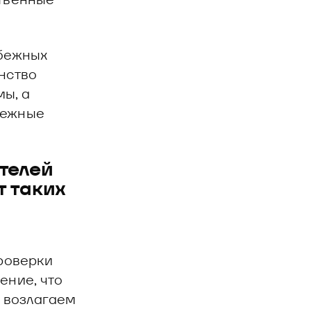
убежных
нство
ы, а
бежные
ателей
т таких
проверки
ение, что
ы возлагаем