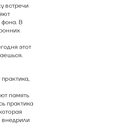
у встречи
ляют
 фона. В
оронних
годня этот
ваешься.
 практика,
ют память
сь практика
которая
ы внедрили