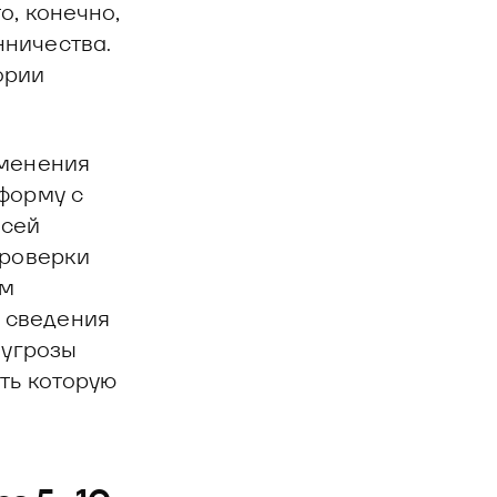
о, конечно,
нничества.
ории
именения
форму с
исей
проверки
ем
 сведения
 угрозы
ть которую