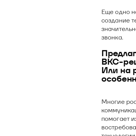
Еще одно н
создание т
значительн
звонка.
Предлаг
ВКС-реш
Или на 
особен
Многие рос
коммуникац
помогает и
востребова
технологии