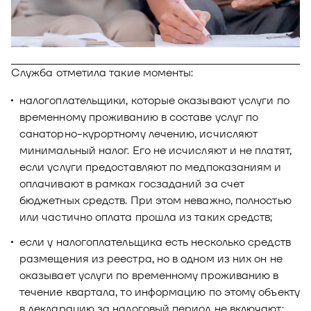
Новости
Юнион - решение для автоматизации
Блог
рекрутмента
Видео и аудио
О решении
Оазис - платформа для автоматизации
Служба отметила такие моменты:
управления рисками
Документы
Кейсы клиентов
налогоплательщики, которые оказывают услуги по
временному проживанию в составе услуг по
Калькулятор выгоды
санаторно-курортному лечению, исчисляют
минимальный налог. Его не исчисляют и не платят,
Новости и публикации
если услуги предоставляют по медпоказаниям и
Пилотный проект
оплачивают в рамках госзаданий за счет
бюджетных средств. При этом неважно, полностью
Документы
или частично оплата прошла из таких средств;
если у налогоплательщика есть несколько средств
размещения из реестра, но в одном из них он не
оказывает услуги по временному проживанию в
течение квартала, то информацию по этому объекту
в декларацию за налоговый период не включают;