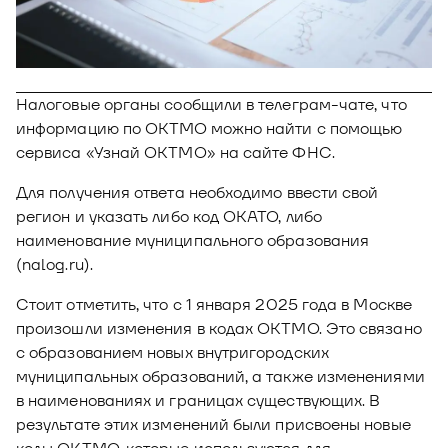
Новости
Юнион - решение для автоматизации
Блог
рекрутмента
Видео и аудио
О решении
Оазис - платформа для автоматизации
Налоговые органы сообщили в телеграм-чате, что
управления рисками
информацию по ОКТМО можно найти с помощью
Документы
Кейсы клиентов
сервиса «Узнай ОКТМО» на сайте ФНС.
Калькулятор выгоды
Для получения ответа необходимо ввести свой
регион и указать либо код ОКАТО, либо
Новости и публикации
наименование муниципального образования
Пилотный проект
(nalog.ru).
Документы
Стоит отметить, что с 1 января 2025 года в Москве
произошли изменения в кодах ОКТМО. Это связано
с образованием новых внутригородских
муниципальных образований, а также изменениями
в наименованиях и границах существующих. В
результате этих изменений были присвоены новые