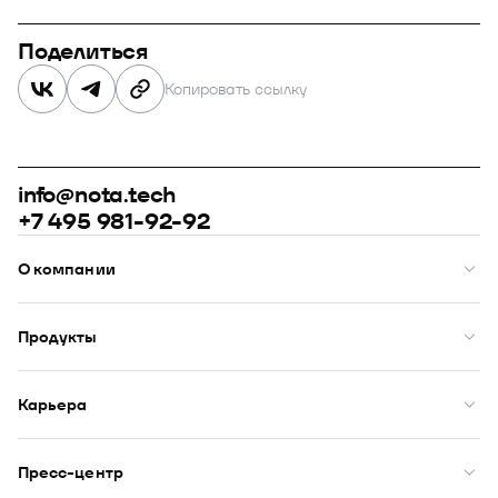
Поделиться
Копировать ссылку
info@nota.tech
+7 495 981-92-92
О компании
О нас
Премии
Продукты
Рейтинги
Кейсы
Модус
Комплаенс
Купол
Карьера
Закупки
Сфера
ИТ-аккредитация
Визор
Вакансии
DION
Бенефиты
Пресс-центр
Юнион
Начало карьеры