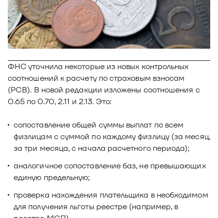
Новости
Юнион - решение для автоматизации
Блог
рекрутмента
Видео и аудио
О решении
Оазис - платформа для автоматизации
управления рисками
Документы
ФНС уточнила некоторые из новых контрольных
Кейсы клиентов
соотношений к расчету по страховым взносам
Калькулятор выгоды
(РСВ). В новой редакции изложены соотношения с
0.65 по 0.70, 2.11 и 2.13. Это:
Новости и публикации
сопоставление общей суммы выплат по всем
Пилотный проект
физлицам с суммой по каждому физлицу (за месяц,
Документы
за три месяца, с начала расчетного периода);
аналогичное сопоставление баз, не превышающих
единую предельную;
проверка нахождения плательщика в необходимом
для получения льготы реестре (например, в