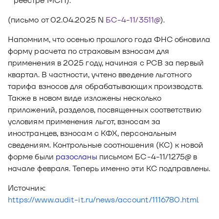
реестре МСП).
(письмо от 02.04.2025 N
БС-4-11/3511@
).
Напомним, что осенью прошлого года ФНС обновила
форму расчета по страховым взносам для
применения в 2025 году, начиная с РСВ за первый
квартал. В частности, учтено введение льготного
тарифа взносов для обрабатывающих производств.
Также в новом виде изложены несколько
приложений, разделов, посвященных соответствию
условиям применения льгот, взносам за
иностранцев, взносам с КФХ, персональным
сведениям. Контрольные соотношения (КС) к новой
форме были
разосланы
письмом БС-4-11/1275@ в
начале февраля. Теперь именно эти КС подправлены.
Источник:
https://www.audit-it.ru/news/account/1116780.html