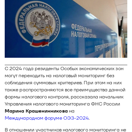
Новости
Юнион - решение для автоматизации
Блог
рекрутмента
Видео и аудио
О решении
Оазис - платформа для автоматизации
управления рисками
Документы
Кейсы клиентов
Калькулятор выгоды
Новости и публикации
С 2024 года резиденты Особых экономических зон
могут переходить на налоговый мониторинг без
Пилотный проект
соблюдения суммовых критериев. При этом на них
Документы
также распространяются все преимущества данной
формы налогового контроля, рассказала начальник
Управления налогового мониторинга ФНС России
Марина Крашенинникова
на
Международном форуме ОЭЗ-2024
.
В отношении участников налогового мониторинга не