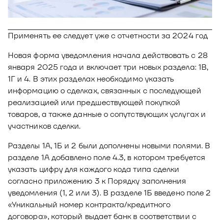
Новости
Юнион - решение для автоматизации
Блог
рекрутмента
Применять ее следует уже с отчетности за 2024 год
Видео и аудио
О решении
Оазис - платформа для автоматизации
Новая форма уведомления начала действовать с 28
управления рисками
Документы
января 2025 года и включает три новых раздела: 1В,
Кейсы клиентов
1Г и 4. В этих разделах необходимо указать
Калькулятор выгоды
информацию о сделках, связанных с последующей
реализацией или предшествующей покупкой
Новости и публикации
товаров, а также данные о сопутствующих услугах и
участников сделки.
Пилотный проект
Разделы 1А, 1Б и 2 были дополнены новыми полями. В
Документы
разделе 1А добавлено поле 4.3, в котором требуется
указать цифру для каждого кода типа сделки
согласно приложению 3 к Порядку заполнения
уведомления (1, 2 или 3). В разделе 1Б введено поле 2
«Уникальный номер контракта/кредитного
договора», который выдает банк в соответствии с