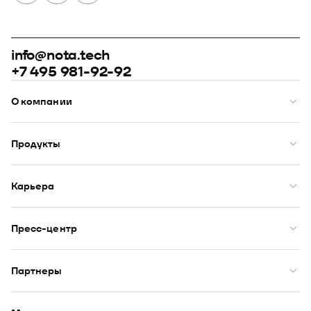
info@nota.tech
+7 495 981-92-92
О компании
О нас
Премии
Продукты
Рейтинги
Кейсы
Модус
Комплаенс
Купол
Карьера
Закупки
Сфера
ИТ-аккредитация
Визор
Вакансии
DION
Бенефиты
Пресс-центр
Юнион
Начало карьеры
Оазис
Новости
Публикации
Партнеры
Пресс-кит
Фотоальбомы
Партнеры
Партнерская программа