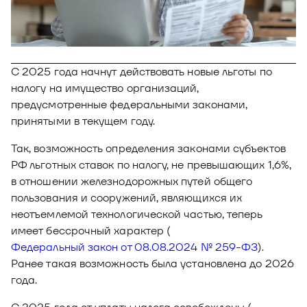
Новости
Юнион - решение для автоматизации
Блог
рекрутмента
Видео и аудио
О решении
Оазис - платформа для автоматизации
С 2025 года начнут действовать новые льготы по
управления рисками
налогу на имущество организаций,
Документы
Кейсы клиентов
предусмотренные федеральными законами,
принятыми в текущем году.
Калькулятор выгоды
Так, возможность определения законами субъектов
Новости и публикации
РФ льготных ставок по налогу, не превышающих 1,6%,
Пилотный проект
в отношении железнодорожных путей общего
пользования и сооружений, являющихся их
Документы
неотъемлемой технологической частью, теперь
имеет бессрочный характер (
Федеральный закон от 08.08.2024 № 259-ФЗ
).
Ранее такая возможность была установлена до 2026
года.