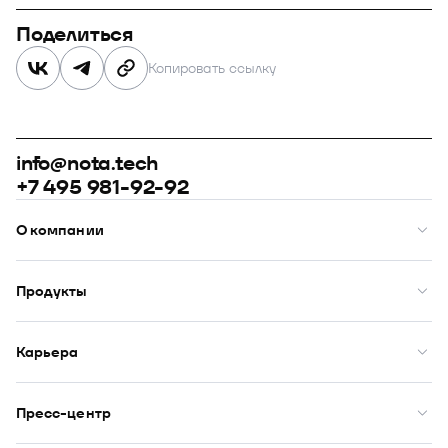
Поделиться
Копировать ссылку
info@nota.tech
+7 495 981-92-92
О компании
О нас
Премии
Продукты
Рейтинги
Кейсы
Модус
Комплаенс
Купол
Карьера
Закупки
Сфера
ИТ-аккредитация
Визор
Вакансии
DION
Бенефиты
Пресс-центр
Юнион
Начало карьеры
Оазис
Новости